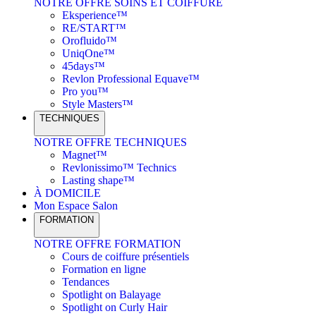
NOTRE OFFRE SOINS ET COIFFURE
Eksperience™
RE/START™
Orofluido™
UniqOne™
45days™
Revlon Professional Equave™
Pro you™
Style Masters™
TECHNIQUES
NOTRE OFFRE TECHNIQUES
Magnet™
Revlonissimo™ Technics
Lasting shape™
À DOMICILE
Mon Espace Salon
FORMATION
NOTRE OFFRE FORMATION
Cours de coiffure présentiels
Formation en ligne
Tendances
Spotlight on Balayage
Spotlight on Curly Hair