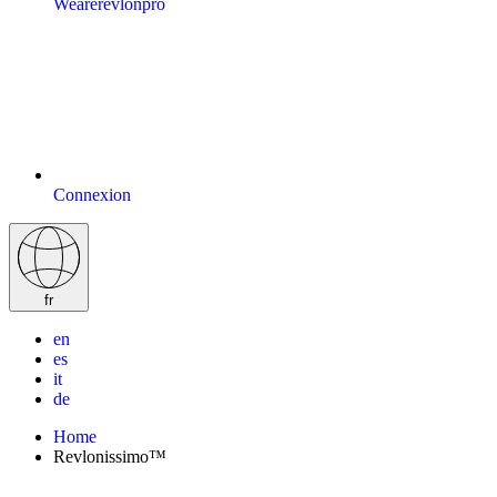
Wearerevlonpro
Connexion
fr
en
es
it
de
Home
Revlonissimo™