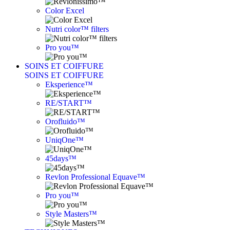
Color Excel
Nutri color™ filters
Pro you™
SOINS ET COIFFURE
SOINS ET COIFFURE
Eksperience™
RE/START™
Orofluido™
UniqOne™
45days™
Revlon Professional Equave™
Pro you™
Style Masters™