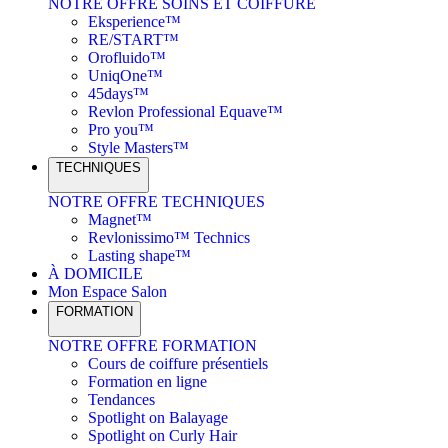
NOTRE OFFRE SOINS ET COIFFURE
Eksperience™
RE/START™
Orofluido™
UniqOne™
45days™
Revlon Professional Equave™
Pro you™
Style Masters™
TECHNIQUES
NOTRE OFFRE TECHNIQUES
Magnet™
Revlonissimo™ Technics
Lasting shape™
À DOMICILE
Mon Espace Salon
FORMATION
NOTRE OFFRE FORMATION
Cours de coiffure présentiels
Formation en ligne
Tendances
Spotlight on Balayage
Spotlight on Curly Hair