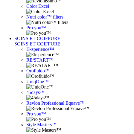
Color Excel
Nutri color™ filters
Pro you™
SOINS ET COIFFURE
SOINS ET COIFFURE
Eksperience™
RE/START™
Orofluido™
UniqOne™
45days™
Revlon Professional Equave™
Pro you™
Style Masters™