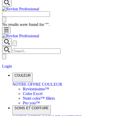
No results were found for “
”.
Login
COULEUR
NOTRE OFFRE COULEUR
Revlonissimo™
Color Excel
Nutri color™ filters
Pro you™
SOINS ET COIFFURE