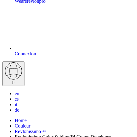
Wearerevlonpro
Connexion
fr
en
es
it
de
Home
Couleur
Revlonissimo™
Revlonissimo Color Sublime™ Creme Developer