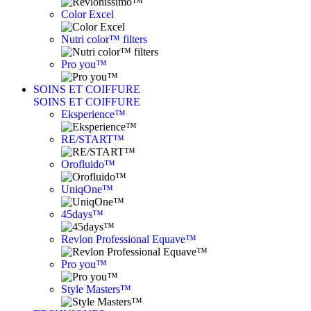
Color Excel
Nutri color™ filters
Pro you™
SOINS ET COIFFURE
SOINS ET COIFFURE
Eksperience™
RE/START™
Orofluido™
UniqOne™
45days™
Revlon Professional Equave™
Pro you™
Style Masters™