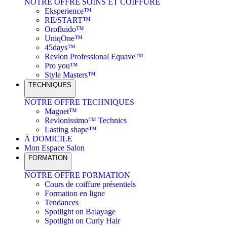
NOTRE OFFRE SOINS ET COIFFURE
Eksperience™
RE/START™
Orofluido™
UniqOne™
45days™
Revlon Professional Equave™
Pro you™
Style Masters™
TECHNIQUES
NOTRE OFFRE TECHNIQUES
Magnet™
Revlonissimo™ Technics
Lasting shape™
À DOMICILE
Mon Espace Salon
FORMATION
NOTRE OFFRE FORMATION
Cours de coiffure présentiels
Formation en ligne
Tendances
Spotlight on Balayage
Spotlight on Curly Hair