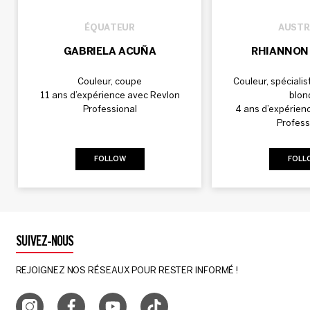
ÉQUATEUR
AUSTR
GABRIELA ACUÑA
RHIANNON 
Couleur, coupe
Couleur, spéciali
11 ans d’expérience avec Revlon
blon
Professional
4 ans d’expérien
Profess
FOLLOW
FOLL
SUIVEZ-NOUS
REJOIGNEZ NOS RÉSEAUX POUR RESTER INFORMÉ !