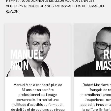
INSPIRE À VOUS DONNER LE MEILLEUR POUR DEVENIR LES
MEILLEURS. RENCONTREZ NOS AMBASSADEURS DE LA MARQUE
REVLON :
MANUEL
R
MON
MAS
Manuel Mon a consacré plus de
Robert Masciave e
31 ans de sa carrière
français de 
professionnelle à l’image
internationale avec
personnelle. Il a réalisé une
d'expérience, co
multitude d’activités de formation,
approche innovante
de défilés et de podiums au niveau
la coiffure. En tan