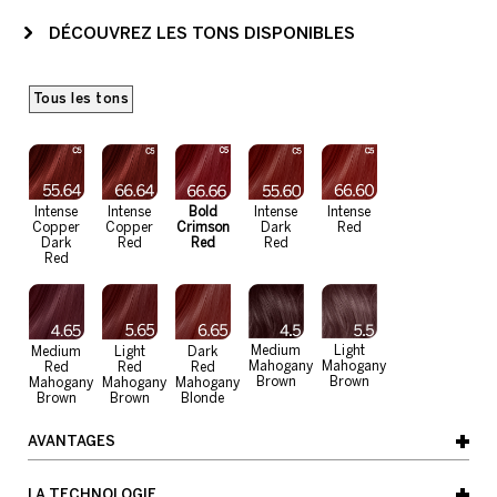
DÉCOUVREZ LES TONS DISPONIBLES
Tous les tons
Intense
Intense
Bold
Intense
Intense
Copper
Copper
Crimson
Dark
Red
Dark
Red
Red
Red
Red
Medium
Light
Medium
Light
Dark
Mahogany
Mahogany
Red
Red
Red
Brown
Brown
Mahogany
Mahogany
Mahogany
Brown
Brown
Blonde
AVANTAGES
LA TECHNOLOGIE