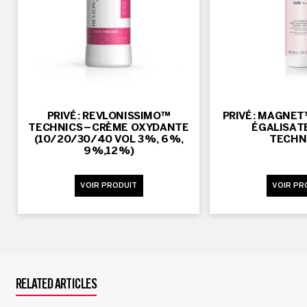
PRIVÉ : REVLONISSIMO™
PRIVÉ : MAGNET
TECHNICS – CRÈME OXYDANTE
ÉGALISATE
(10/20/30/40 VOL 3 %, 6 %,
TECHN
9 %,12 %)
VOIR PRODUIT
VOIR PR
RELATED ARTICLES