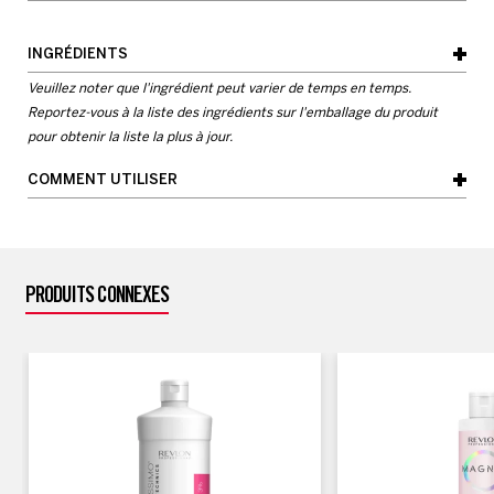
- Efficace et facile à utiliser
250ml
INGRÉDIENTS
- Très doux pour la peau
Veuillez noter que l'ingrédient peut varier de temps en temps.
Reportez-vous à la liste des ingrédients sur l'emballage du produit
pour obtenir la liste la plus à jour.
COMMENT UTILISER
Voir la liste complète des ingrédients
Retirer les taches avant de rincer la couleur des cheveux
Humidifier une boule de coton avec Revlonissimo™
PRODUITS CONNEXES
Technics Color Clean et frotter doucement sur les taches.
Émulsionner et rincer.
Laver les cheveux avec le shampooing post technique
Magnet™ Ultimate.