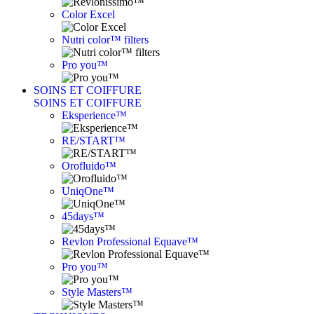
Color Excel
Nutri color™ filters
Pro you™
SOINS ET COIFFURE
SOINS ET COIFFURE
Eksperience™
RE/START™
Orofluido™
UniqOne™
45days™
Revlon Professional Equave™
Pro you™
Style Masters™