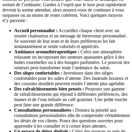
sortant de l’ordinaire. Gardez à l’esprit que le luxe peut rapidement
devenir la norme attendue, alors assurez-vous de continuer à vous
surpasser ou au moins de rester cohérent. Voici quelques moyens
d’y parvenir :
Accueil personnalisé :
Accueillez chaque client avec un
sourire chaleureux et un message de bienvenue personnalisé.
Se souvenir de leur nom et de leurs préférences les fait
instantanément se sentir valorisés et appréciés.
Ambiance aromathérapeutique :
Créez une atmosphère
relaxante en incorporant des senteurs apaisantes grâce à des
huiles essentielles ou à des bougies parfumées. Le pouvoir des
senteurs peut transformer toute l’ambiance du salon.
Des sièges confortables :
Investissez dans des sièges
confortables pour les salles d’attente. Des fauteuils luxueux et
des coussins douillets peuvent rendre l’attente plus agréable.
Des rafraîchissements bien pensés :
Proposez une gamme
de rafraîchissements qui répond à différentes préférences, des
tisanes et de l’eau infusée au café gourmet. Une petite touche
peut faire une grande différence.
Consultations personnalisées :
Donnez la priorité aux
consultations personnalisées afin de comprendre véritablement
les désirs de vos clients. Posez des questions ouvertes pour
apprendre à les connaître et à cerner leurs attentes.
Un espace de
détox digitale
:
Créez des espaces au sein du