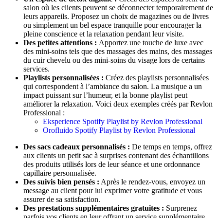
salon où les clients peuvent se déconnecter temporairement de
leurs appareils. Proposez un choix de magazines ou de livres
ou simplement un bel espace tranquille pour encourager la
pleine conscience et la relaxation pendant leur visite.
Des
petites attentions
:
Apportez une touche de luxe avec
des mini-soins tels que des massages des mains, des massages
du cuir chevelu ou des mini-soins du visage lors de certains
services.
Playlists personnalisées :
Créez des playlists personnalisées
qui correspondent à l’ambiance du salon. La musique a un
impact puissant sur l’humeur, et la bonne playlist peut
améliorer la relaxation. Voici deux exemples créés par Revlon
Professional :
Eksperience Spotify Playlist by Revlon Professional
Orofluido Spotify Playlist by Revlon Professional
Des sacs cadeaux personnalisés :
De temps en temps, offrez
aux clients un petit sac à surprises contenant des échantillons
des produits utilisés lors de leur séance et une ordonnance
capillaire personnalisée.
Des suivis bien pensés :
Après le rendez-vous, envoyez un
message au client pour lui exprimer votre gratitude et vous
assurer de sa satisfaction.
Des prestations supplémentaires gratuites :
Surprenez
parfois vos clients en leur offrant un service supplémentaire