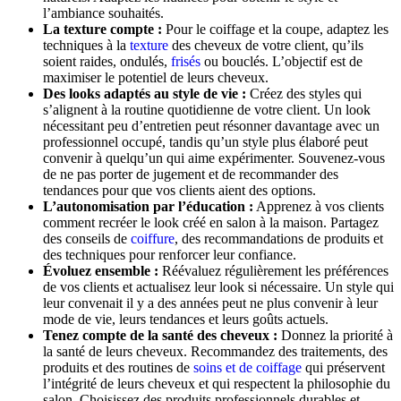
l’ambiance souhaités.
La texture compte :
Pour le coiffage et la coupe, adaptez les
techniques à la
texture
des cheveux de votre client, qu’ils
soient raides, ondulés,
frisés
ou bouclés. L’objectif est de
maximiser le potentiel de leurs cheveux.
Des looks adaptés au style de vie :
Créez des styles qui
s’alignent à la routine quotidienne de votre client. Un look
nécessitant peu d’entretien peut résonner davantage avec un
professionnel occupé, tandis qu’un style plus élaboré peut
convenir à quelqu’un qui aime expérimenter. Souvenez-vous
de ne pas porter de jugement et de recommander des
tendances pour que vos clients aient des options.
L’autonomisation par l’éducation :
Apprenez à vos clients
comment recréer le look créé en salon à la maison. Partagez
des conseils de
coiffure
, des recommandations de produits et
des techniques pour renforcer leur confiance.
Évoluez ensemble :
Réévaluez régulièrement les préférences
de vos clients et actualisez leur look si nécessaire. Un style qui
leur convenait il y a des années peut ne plus convenir à leur
mode de vie, leurs tendances et leurs goûts actuels.
Tenez compte de la santé des cheveux :
Donnez la priorité à
la santé de leurs cheveux. Recommandez des traitements, des
produits et des routines de
soins et de coiffage
qui préservent
l’intégrité de leurs cheveux et qui respectent la philosophie du
salon. Choisissez des produits professionnels durables et