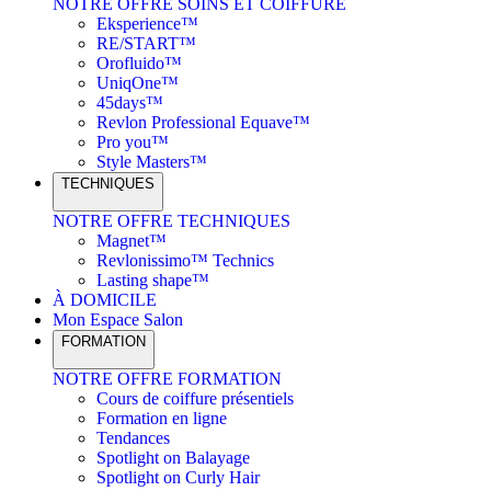
NOTRE OFFRE SOINS ET COIFFURE
Eksperience™
RE/START™
Orofluido™
UniqOne™
45days™
Revlon Professional Equave™
Pro you™
Style Masters™
TECHNIQUES
NOTRE OFFRE TECHNIQUES
Magnet™
Revlonissimo™ Technics
Lasting shape™
À DOMICILE
Mon Espace Salon
FORMATION
NOTRE OFFRE FORMATION
Cours de coiffure présentiels
Formation en ligne
Tendances
Spotlight on Balayage
Spotlight on Curly Hair