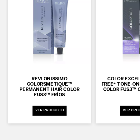
REVLONISSIMO
COLOR EXCEL
COLORSMETIQUE™
FREE* TONE-ON
PERMANENT HAIR COLOR
COLOR FUS3™ 
FUS3™ FRÍOS
VER PRODUCTO
VER PRO