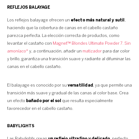
REFLEJOS BALAYAGE
Los reflejos balayage ofrecen un
efecto más natural y sutil
,
haciendo que la cobertura de canas en el cabello castaño
parezca perfecta. La elección correcta de productos, como
levantar el castaño con
Magnet™ Blondes Ultimate Powder 7. Sin
amoníaco*
y, a continuación, añadir un
matizador
para dar color
y brillo, garantiza una transición suave y radiante al difuminar las
canas en el cabello castaño.
El balayage es conocido por su
versatilidad
, ya que permite una
transición más suave y gradual de las canas al color base. Crea
un efecto
bañado por el sol
que resulta especialmente
favorecedor en el cabello castaño.
BABYLIGHTS
Las Babylights crean
un reflejo ultrafino y delicado
, perfecto