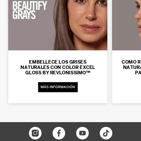
EMBELLECE LOS GRISES
COMO R
NATURALES CON COLOR EXCEL
NATURA
GLOSS BY REVLONISSIMO™
PA
MÁS INFORMACIÓN