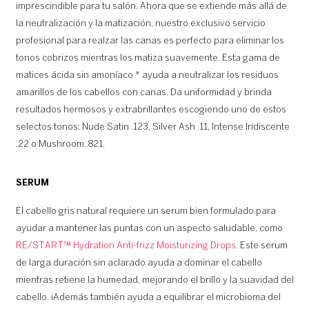
imprescindible para tu salón. Ahora que se extiende más allá de
la neutralización y la matización, nuestro exclusivo servicio
profesional para realzar las canas es perfecto para eliminar los
tonos cobrizos mientras los matiza suavemente. Esta gama de
matices ácida sin amoníaco * ayuda a neutralizar los residuos
amarillos de los cabellos con canas. Da uniformidad y brinda
resultados hermosos y extrabrillantes escogiendo uno de estos
selectos tonos: Nude Satin .123, Silver Ash .11, Intense Iridiscente
.22 o Mushroom .821.
SERUM
El cabello gris natural requiere un serum bien formulado para
ayudar a mantener las puntas con un aspecto saludable, como
RE/START™ Hydration Anti-frizz Moisturizing Drops
. Este serum
de larga duración sin aclarado ayuda a dominar el cabello
mientras retiene la humedad, mejorando el brillo y la suavidad del
cabello. ¡Además también ayuda a equilibrar el microbioma del