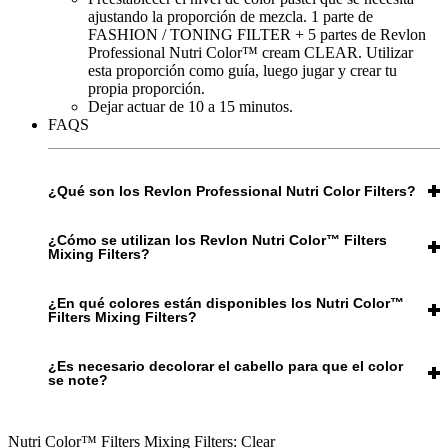
ajustando la proporción de mezcla. 1 parte de
FASHION / TONING FILTER + 5 partes de Revlon
Professional Nutri Color™ cream CLEAR. Utilizar
esta proporción como guía, luego jugar y crear tu
propia proporción.
Dejar actuar de 10 a 15 minutos.
FAQS
¿Qué son los Revlon Professional Nutri Color Filters?
Revlon Professional Nutri Color™ Filters son mascarillas de
¿Cómo se utilizan los Revlon Nutri Color™ Filters
coloración semipermanente diseñadas para crear efectos pastel
Mixing Filters?
y multidimensionales en el cabello. Enriquecidas con
Provitamina B5 y pigmentos iónicos, nutren, suavizan y
Para utilizar Revlon Professional Nutri Color™ Filters Mixing
reducen la rotura, permitiendo tonos personalizables gracias a
¿En qué colores están disponibles los Nutri Color™
Filters, mezcla 1 parte de un filtro Fashion o Toning con 5
sus filtros mezclables para obtener resultados sedosos,
Filters Mixing Filters?
partes de Nutri Color™ Cream CLEAR, ajustando la
vibrantes y brillantes.
proporción según la intensidad pastel deseada. Aplica sobre el
Los Nutri Color™ Filters Mixing Filters están disponibles en
cabello, deja actuar de 10 a 15 minutos y aclara para lograr
¿Es necesario decolorar el cabello para que el color
Shadow, Blush y Clear. Utiliza estos tonos individualmente o
resultados vibrantes y multidimensionales.
se note?
mézclalos para crear tonos pastel personalizados, aportando
un color semipermanente multidimensional mientras nutres,
Nutri Color Filters™ puede utilizarse en todo tipo de cabellos,
hidratas y proteges el cabello con Provitamina B5 y pigmentos
pero la intensidad del tono variará según la base de partida.
iónicos.
Nutri Color™ Filters Mixing Filters: Clear