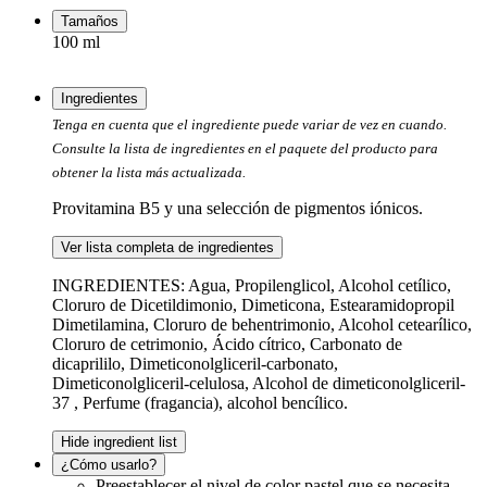
Tamaños
100 ml
Ingredientes
Tenga en cuenta que el ingrediente puede variar de vez en cuando.
Consulte la lista de ingredientes en el paquete del producto para
obtener la lista más actualizada.
Provitamina B5 y una selección de pigmentos iónicos.
Ver lista completa de ingredientes
INGREDIENTES: Agua, Propilenglicol, Alcohol cetílico,
Cloruro de Dicetildimonio, Dimeticona, Estearamidopropil
Dimetilamina, Cloruro de behentrimonio, Alcohol cetearílico,
Cloruro de cetrimonio, Ácido cítrico, Carbonato de
dicaprililo, Dimeticonolgliceril-carbonato,
Dimeticonolgliceril-celulosa, Alcohol de dimeticonolgliceril-
37 , Perfume (fragancia), alcohol bencílico.
Hide ingredient list
¿Cómo usarlo?
Preestablecer el nivel de color pastel que se necesita