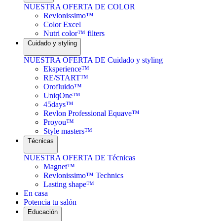
NUESTRA OFERTA DE COLOR
Revlonissimo™
Color Excel
Nutri color™ filters
Cuidado y styling
NUESTRA OFERTA DE Cuidado y styling
Eksperience™
RE/START™
Orofluido™
UniqOne™
45days™
Revlon Professional Equave™
Proyou™
Style masters™
Técnicas
NUESTRA OFERTA DE Técnicas
Magnet™
Revlonissimo™ Technics
Lasting shape™
En casa
Potencia tu salón
Educación