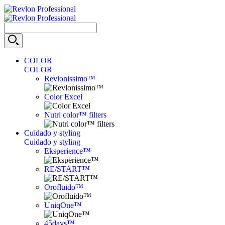
COLOR
COLOR
Revlonissimo™
Color Excel
Nutri color™ filters
Cuidado y styling
Cuidado y styling
Eksperience™
RE/START™
Orofluido™
UniqOne™
45days™