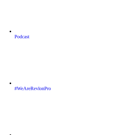
Podcast
#WeAreRevlonPro