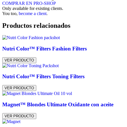
Algunas opciones son más eficaces sobre bases previamente
COMPRAR EN PRO-SHOP
aclaradas o más claras. Sin embargo, los nuevos Cool Browns,
Only available for existing clients.
recientemente lanzados, están formulados con preajustes
You too,
become a client
.
neutralizantes que eliminan al instante los tonos cálidos y el
efecto anaranjado, logrando una actualización de color frío
Productos relacionados
sobre cabellos más oscuros.
Nutri Color™ Filters Fashion Filters
VER PRODUCTO
Nutri Color™ Filters Toning Filters
VER PRODUCTO
Magnet™ Blondes Ultimate Oxidante con aceite
VER PRODUCTO