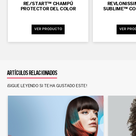
RE/START™ CHAMPÚ
REVLONISSI
PROTECTOR DEL COLOR
SUBLIME™ CO
VER PRODUCTO
VER PRO
ARTÍCULOS RELACIONADOS
¡SIGUE LEYENDO SI TE HA GUSTADO ESTE!