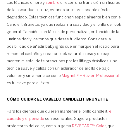
Las técnicas ombre y
sombre
ofrecen una transición sin fisuras
de la oscuridad a la luz, creando un impresionante efecto
degradado. Estas técnicas funcionan especialmente bien con el
Candlelit Brunette, ya que realzan la suavidad y el brillo del look
general. También, son fáciles de personalizar, en función de la
luminosidad y los tonos que desee tu clienta. Considera la
posibilidad de añadir babylights que enmarquen el rostro para
romper el castaño y crear un look natural, lujoso y de bajo
mantenimiento. No te preocupes por los liftings drásticos; una
técnica suave y cálida con un aclarador de arcilla de bajo
volumen y sin amoníaco como
Magnet™ – Revlon Professional
,
es tu clave para el éxito.
CÓMO CUIDAR EL CABELLO CANDLELIT BRUNETTE
Para los clientes que quieren mantener el brillo candlelit,
el
cuidado y el peinado
son esenciales. Sugiera productos
protectores del color, como la gama
RE/START™ Color
, que