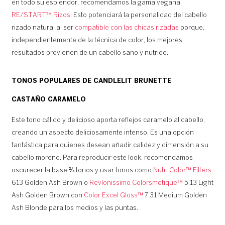
en todo su esplendor, recomendamos la gama vegana
RE/START™ Rizos
. Esto potenciará la personalidad del cabello
rizado natural al ser
compatible con las chicas rizadas
porque,
independientemente de la técnica de color, los mejores
resultados provienen de un cabello sano y nutrido.
TONOS POPULARES DE CANDLELIT BRUNETTE
CASTAÑO CARAMELO
Este tono cálido y delicioso aporta reflejos caramelo al cabello,
creando un aspecto deliciosamente intenso. Es una opción
fantástica para quienes desean añadir calidez y dimensión a su
cabello moreno. Para reproducir este look, recomendamos
oscurecer la base ⅔ tonos y usar tonos como
Nutri Color™ Filters
613 Golden Ash Brown o
Revlonissimo Colorsmetique™
5.13 Light
Ash Golden Brown con
Color Excel Gloss™
7.31 Medium Golden
Ash Blonde para los medios y las puntas.