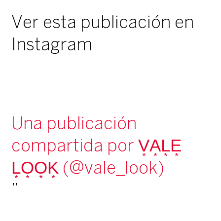
Ver esta publicación en
Instagram
Una publicación
compartida por V͙A͙L͙E͙
L͙O͙O͙K͙ (@vale_look)