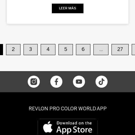
LEER MÁS
2
3
4
5
6
…
27
REVLON PRO COLOR WORLD APP