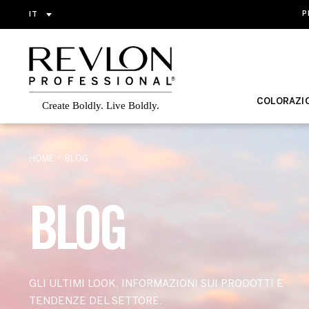
IT
P
COLORAZI
HOME
BLOG
BLOG
GLI ULTIMI LOOK, INFORMAZIONI SUI PRODOTTI E
TENDENZE DEL SETTORE.