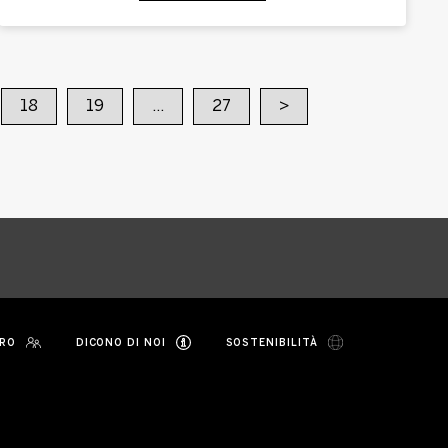
18
19
…
27
>
RO
DICONO DI NOI
SOSTENIBILITÀ