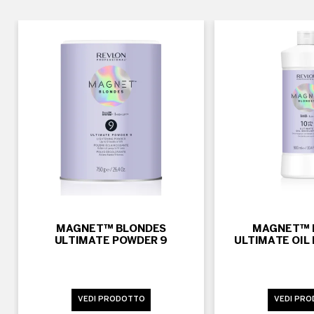
MAGNET™ BLONDES
MAGNET™ 
ULTIMATE POWDER 9
ULTIMATE OIL
VEDI PRODOTTO
VEDI PR