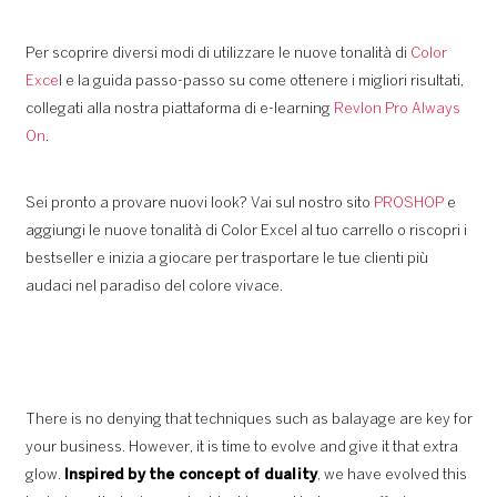
Per scoprire diversi modi di utilizzare le nuove tonalità di
Color
Exce
l e la guida passo-passo su come ottenere i migliori risultati,
collegati alla nostra piattaforma di e-learning
Revlon Pro Always
On
.
Sei pronto a provare nuovi look? Vai sul nostro sito
PROSHOP
e
aggiungi le nuove tonalità di Color Excel al tuo carrello o riscopri i
bestseller e inizia a giocare per trasportare le tue clienti più
audaci nel paradiso del colore vivace.
There is no denying that techniques such as balayage are key for
your business. However, it is time to evolve and give it that extra
glow.
Inspired by the concept of duality
, we have evolved this