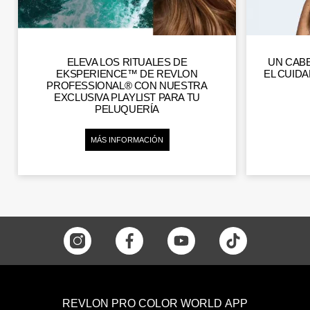
ELEVA LOS RITUALES DE
UN CAB
EKSPERIENCE™ DE REVLON
EL CUID
PROFESSIONAL® CON NUESTRA
EXCLUSIVA PLAYLIST PARA TU
PELUQUERÍA
MÁS INFORMACIÓN
REVLON PRO COLOR WORLD APP