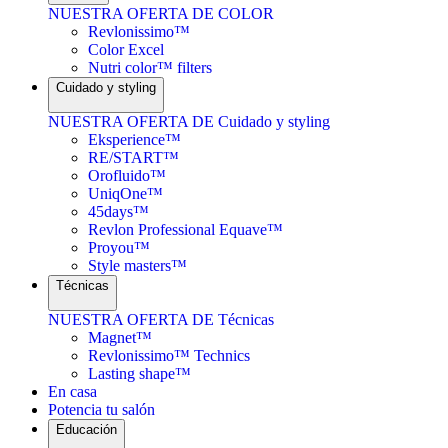
NUESTRA OFERTA DE COLOR
Revlonissimo™
Color Excel
Nutri color™ filters
Cuidado y styling
NUESTRA OFERTA DE Cuidado y styling
Eksperience™
RE/START™
Orofluido™
UniqOne™
45days™
Revlon Professional Equave™
Proyou™
Style masters™
Técnicas
NUESTRA OFERTA DE Técnicas
Magnet™
Revlonissimo™ Technics
Lasting shape™
En casa
Potencia tu salón
Educación