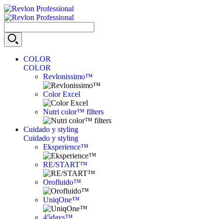
COLOR
COLOR
Revlonissimo™
Color Excel
Nutri color™ filters
Cuidado y styling
Cuidado y styling
Eksperience™
RE/START™
Orofluido™
UniqOne™
45days™