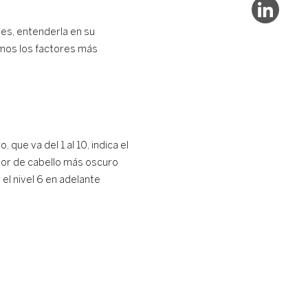
nes, entenderla en su
amos los factores más
ue va del 1 al 10, indica el
color de cabello más oscuro
 el nivel 6 en adelante