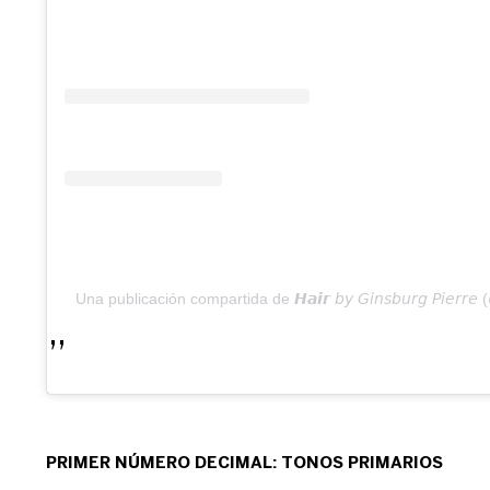
Una publicación compartida de 𝙃𝙖𝙞𝙧 𝘣𝘺 𝘎𝘪𝘯𝘴𝘣𝘶𝘳𝘨 𝘗𝘪𝘦𝘳
PRIMER NÚMERO DECIMAL: TONOS PRIMARIOS