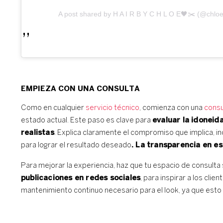
A post shared by H A I R B Y C H L O E🖤✂️ (@chlo
EMPIEZA CON UNA CONSULTA
Como en cualquier
servicio técnico
, comienza con una
consu
estado actual. Este paso es clave para
evaluar la idoneid
realistas
. Explica claramente el compromiso que implica, i
para lograr el resultado deseado
. La transparencia en es
Para mejorar la experiencia, haz que tu espacio de consulta
publicaciones en redes sociales
, para inspirar a los cli
mantenimiento continuo necesario para el look, ya que esto 