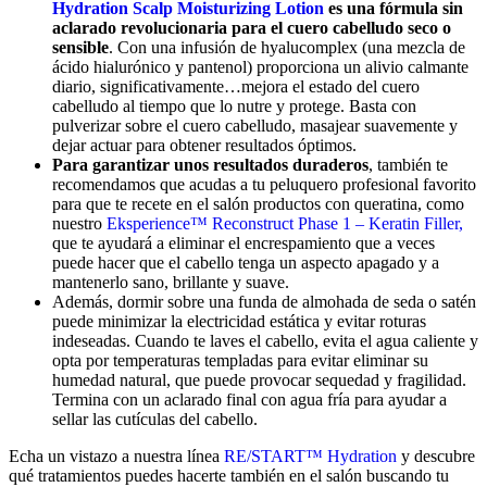
Hydration Scalp Moisturizing Lotion
es una fórmula sin
aclarado revolucionaria para el cuero cabelludo seco o
sensible
. Con una infusión de hyalucomplex (una mezcla de
ácido hialurónico y pantenol) proporciona un alivio calmante
diario, significativamente…mejora el estado del cuero
cabelludo al tiempo que lo nutre y protege. Basta con
pulverizar sobre el cuero cabelludo, masajear suavemente y
dejar actuar para obtener resultados óptimos.
Para garantizar unos resultados duraderos
, también te
recomendamos que acudas a tu peluquero profesional favorito
para que te recete en el salón productos con queratina, como
nuestro
Eksperience™ Reconstruct Phase 1 – Keratin Filler,
que te ayudará a eliminar el encrespamiento que a veces
puede hacer que el cabello tenga un aspecto apagado y a
mantenerlo sano, brillante y suave.
Además, dormir sobre una funda de almohada de seda o satén
puede minimizar la electricidad estática y evitar roturas
indeseadas. Cuando te laves el cabello, evita el agua caliente y
opta por temperaturas templadas para evitar eliminar su
humedad natural, que puede provocar sequedad y fragilidad.
Termina con un aclarado final con agua fría para ayudar a
sellar las cutículas del cabello.
Echa un vistazo a nuestra línea
RE/START™ Hydration
y descubre
qué tratamientos puedes hacerte también en el salón buscando tu