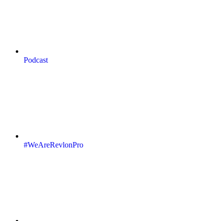
Podcast
#WeAreRevlonPro