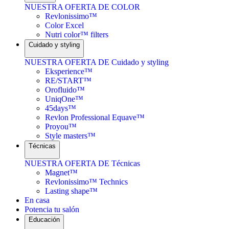
NUESTRA OFERTA DE COLOR
Revlonissimo™
Color Excel
Nutri color™ filters
Cuidado y styling
NUESTRA OFERTA DE Cuidado y styling
Eksperience™
RE/START™
Orofluido™
UniqOne™
45days™
Revlon Professional Equave™
Proyou™
Style masters™
Técnicas
NUESTRA OFERTA DE Técnicas
Magnet™
Revlonissimo™ Technics
Lasting shape™
En casa
Potencia tu salón
Educación