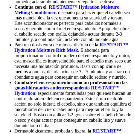
húmedo, aclarar abundantemente y repetir si se desea.
Continúa con el
RE/START™ Hydration Moisture
Melting Conditioner
, diseñado para hacer que el cabello sea
más manejable a la vez que aumenta su suavidad y tersura.
Este acondicionador es perfecto para cabellos normales a
secos y permite controlar el encrespamiento. Aplíquelo sobre
el cabello secado con toalla, dejándolo actuar durante 2-3
minutos y, a continuación, aclárelo con abundante agua.
Para una dosis extra de mimos, disfruta de
la
RE/START™
Hydration Moisture Rich Mask
. Elaborada para
proporcionar un control duradero del encrespamiento y nutrir,
esta mascarilla es imprescindible para el cabello muy seco que
necesita una hidratación profunda. Basta con aplicarla de
medios a puntas, dejarla actuar de 3 a 5 minutos y aclarar con
abundante agua para conseguir un cabello sedoso y nutrido.
Combate el encrespamiento como un profesional con las
gotas hidratantes antiencrespamiento RE/START™
Hydration
,
especialmente formuladas para quienes buscan un
control duradero del encrespamiento. Este sérum de doble
acción no solo hidrata el cabello, sino que también equilibra el
microbioma del cuero cabelludo para mejorar el brillo y la
suavidad. Basta con aplicar 1-2 gotas sobre el cabello húmedo
o seco y dejar actuar para conseguir un cabello liso y suave
durante todo el día.
Dermatológicamente probada y ligera,
la
RE/START™