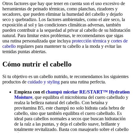
Otros factores que hay que tener en cuenta son el uso excesivo de
herramientas de peinado térmicas, como planchas, rizadores y
secadores, que pueden eliminar la humedad del cabello y dejarlo
seco y quebradizo. Los factores ambientales, como el aire seco, la
exposición al sol y las condiciones climáticas adversas, también
pueden contribuir a la sequedad al privar al cabello de su hidratación
natural. Para limitar estos problemas, te recomendamos que sigas
una rutina personalizada que incluya
protección térmica
y
cortes de
cabello
regulares para mantener tu cabello a la moda y evitar las
temidas puntas abiertas.
Cómo nutrir el cabello
Si tu objetivo es un cabello nutrido, te recomendamos los siguientes
productos de
cuidado y styling
para una rutina perfecta.
Empieza con el
champú micelar RE/START™ Hydration
Moisture
, que equilibra el microbioma del cuero cabelludo y
realza la belleza natural del cabello. Con betaína y
provitamina B5, este champú no solo hidrata cada hebra de
cabello, sino que también equilibra el cuero cabelludo. Es
ideal para cabellos normales a secos que buscan hidratación
de la raíz a las puntas, y deja el cabello suave, brillante y
totalmente revitalizado. Basta con masajearlo sobre el cabello