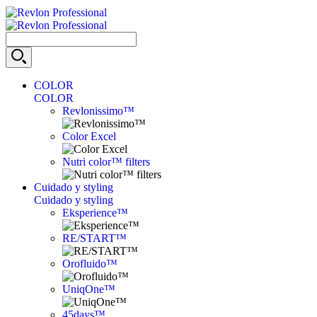
COLOR
COLOR
Revlonissimo™
Color Excel
Nutri color™ filters
Cuidado y styling
Cuidado y styling
Eksperience™
RE/START™
Orofluido™
UniqOne™
45days™