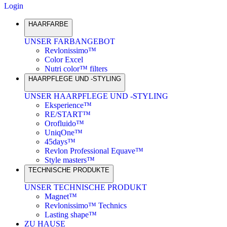
Login
HAARFARBE
UNSER FARBANGEBOT
Revlonissimo™
Color Excel
Nutri color™ filters
HAARPFLEGE UND -STYLING
UNSER HAARPFLEGE UND -STYLING
Eksperience™
RE/START™
Orofluido™
UniqOne™
45days™
Revlon Professional Equave™
Style masters™
TECHNISCHE PRODUKTE
UNSER TECHNISCHE PRODUKT
Magnet™
Revlonissimo™ Technics
Lasting shape™
ZU HAUSE