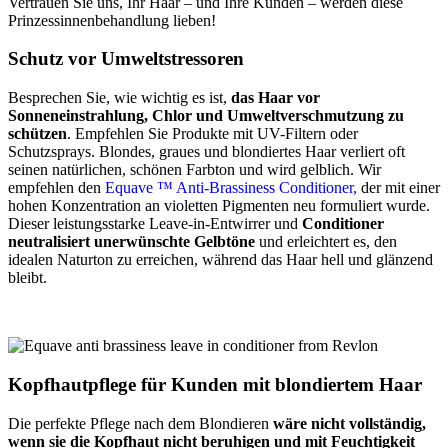
Vertrauen Sie uns, Ihr Haar – und Ihre Kunden – werden diese
Prinzessinnenbehandlung lieben!
Schutz vor Umweltstressoren
Besprechen Sie, wie wichtig es ist,
das Haar vor
Sonneneinstrahlung, Chlor und Umweltverschmutzung zu
schützen
. Empfehlen Sie Produkte mit UV-Filtern oder
Schutzsprays. Blondes, graues und blondiertes Haar verliert oft
seinen natürlichen, schönen Farbton und wird gelblich. Wir
empfehlen den
Equave ™ Anti-Brassiness Conditioner,
der mit einer
hohen Konzentration an violetten Pigmenten neu formuliert wurde.
Dieser leistungsstarke Leave-in-Entwirrer und
Conditioner
neutralisiert unerwünschte Gelbtöne
und erleichtert es, den
idealen Naturton zu erreichen, während das Haar hell und glänzend
bleibt.
Kopfhautpflege für Kunden mit blondiertem Haar
Die perfekte Pflege nach dem Blondieren
wäre nicht vollständig,
wenn sie die Kopfhaut nicht beruhigen und mit Feuchtigkeit