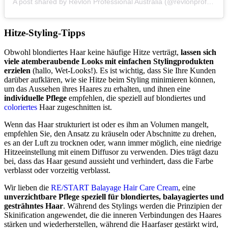
A post shared by Revlon Professional Australia (@revlonprofessionalaustralia)
Hitze-Styling-Tipps
Obwohl blondiertes Haar keine häufige Hitze verträgt,
lassen sich
viele atemberaubende Looks mit einfachen Stylingprodukten
erzielen
(hallo, Wet-Looks!). Es ist wichtig, dass Sie Ihre Kunden
darüber aufklären, wie sie Hitze beim Styling minimieren können,
um das Aussehen ihres Haares zu erhalten, und ihnen eine
individuelle Pflege
empfehlen, die speziell auf blondiertes und
coloriertes
Haar zugeschnitten ist.
Wenn das Haar strukturiert ist oder es ihm an Volumen mangelt,
empfehlen Sie, den Ansatz zu kräuseln oder Abschnitte zu drehen,
es an der Luft zu trocknen oder, wann immer möglich, eine niedrige
Hitzeeinstellung mit einem Diffusor zu verwenden. Dies trägt dazu
bei, dass das Haar gesund aussieht und verhindert, dass die Farbe
verblasst oder vorzeitig verblasst.
Wir lieben die
RE/START Balayage Hair Care Cream
, eine
unverzichtbare Pflege speziell für blondiertes, balayagiertes und
gesträhntes Haar
. Während des Stylings werden die Prinzipien der
Skinification angewendet, die die inneren Verbindungen des Haares
stärken und wiederherstellen, während die Haarfaser gestärkt wird,