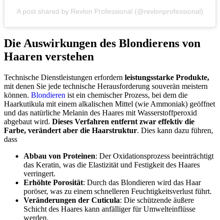
A post shared by Revlon Professional (@revlonprofessional)
Die Auswirkungen des Blondierens von
Haaren verstehen
Technische Dienstleistungen erfordern
leistungsstarke Produkte,
mit denen Sie jede technische Herausforderung souverän meistern
können.
Blondieren
ist ein chemischer Prozess, bei dem die
Haarkutikula mit einem alkalischen Mittel (wie Ammoniak) geöffnet
und das natürliche Melanin des Haares mit Wasserstoffperoxid
abgebaut wird.
Dieses Verfahren entfernt zwar effektiv die
Farbe, verändert aber die Haarstruktur
. Dies kann dazu führen,
dass
Abbau von Proteinen
: Der Oxidationsprozess beeinträchtigt
das Keratin, was die Elastizität und Festigkeit des Haares
verringert.
Erh
ö
hte Porosit
ä
t
: Durch das Blondieren wird das Haar
poröser, was zu einem schnelleren Feuchtigkeitsverlust führt.
Ver
ä
nderungen der Cuticula
: Die schützende äußere
Schicht des Haares kann anfälliger für Umwelteinflüsse
werden.