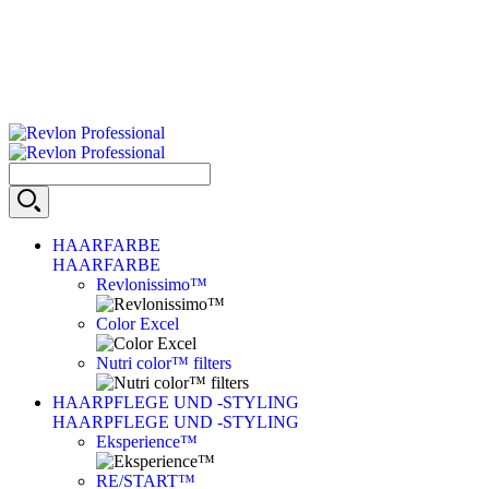
HAARFARBE
HAARFARBE
Revlonissimo™
Color Excel
Nutri color™ filters
HAARPFLEGE UND -STYLING
HAARPFLEGE UND -STYLING
Eksperience™
RE/START™