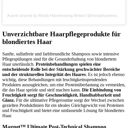
A post shared by Moda Hairdressing Bristol (@modahairdressingsalon)
Unverzichtbare Haarpflegeprodukte für
blondiertes Haar
Sanfte, sulfatfreie und farbfreundliche Shampoos sowie intensive
Pflegespülungen sind für die Gesunderhaltung von blondiertem
Haar unerlässlich.
Proteinbehandlungen spielen eine
entscheidende Rolle bei der Stärkung geschwächter Bereiche
und der strukturellen Integrität des Haares
. Es ist jedoch ebenso
wichtig, diese Behandlungen mit feuchtigkeitsspendenden
Produkten auszugleichen, um eine Proteinüberlastung zu vermeiden,
die das Haar spröde und steif machen kann.
Die Einbindung von
Feuchtigkeit sorgt für Geschmeidigkeit, Handhabbarkeit und
Glanz.
Für die ultimative Pflegeroutine sorgt der Wechsel zwischen
gezielten Produktlinien für ein ideales Gleichgewicht von Proteinen
und Feuchtigkeit und bietet eine umfassende Lösung für blondiertes
Haar.
Magnet™ Ultimate Post-Technical Shampoo