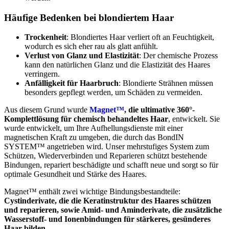
Häufige Bedenken bei blondiertem Haar
Trockenheit
: Blondiertes Haar verliert oft an Feuchtigkeit,
wodurch es sich eher rau als glatt anfühlt.
Verlust von Glanz und Elastizit
ä
t
: Der chemische Prozess
kann den natürlichen Glanz und die Elastizität des Haares
verringern.
Anf
ä
lligkeit f
ü
r Haarbruch
: Blondierte Strähnen müssen
besonders gepflegt werden, um Schäden zu vermeiden.
Aus diesem Grund wurde
Magnet™
, die ultimative 360°-
Komplettlösung
für chemisch behandeltes Haar
, entwickelt. Sie
wurde entwickelt, um Ihre Aufhellungsdienste mit einer
magnetischen Kraft zu umgeben, die durch das BondIN
SYSTEM™ angetrieben wird. Unser mehrstufiges System zum
Schützen, Wiederverbinden und Reparieren schützt bestehende
Bindungen, repariert beschädigte und schafft neue und sorgt so für
optimale Gesundheit und Stärke des Haares.
Magnet™ enthält zwei wichtige Bindungsbestandteile:
Cystinderivate, die die Keratinstruktur des Haares schützen
und reparieren, sowie Amid- und Aminderivate, die zusätzliche
Wasserstoff- und Ionenbindungen für stärkeres, gesünderes
Haar bilden.