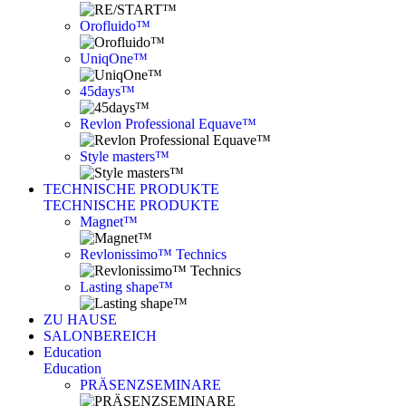
Orofluido™
UniqOne™
45days™
Revlon Professional Equave™
Style masters™
TECHNISCHE PRODUKTE
TECHNISCHE PRODUKTE
Magnet™
Revlonissimo™ Technics
Lasting shape™
ZU HAUSE
SALONBEREICH
Education
Education
PRÄSENZSEMINARE