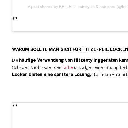
A post shared by BELLE ♡ hairstyles & hair care (@bel
WARUM SOLLTE MAN SICH FÜR HITZEFREIE LOCKE
Die
häufige Verwendung von Hitzestylinggeräten kann 
Schäden, Verblassen der
Farbe
und allgemeiner Stumpfheit 
Locken bieten eine sanftere Lösung,
die Ihrem Haar hil