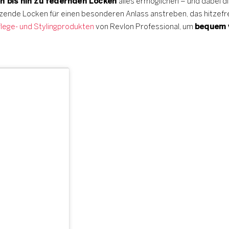
en bis hin zu federnden Locken
alles ermöglichen – und dabei 
nzende Locken für einen besonderen Anlass anstreben, das hitzefrei
flege- und Stylingprodukten
von Revlon Professional, um
bequem v