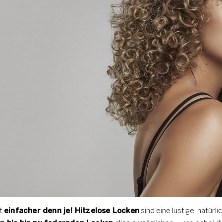
st
einfacher denn je! Hitzelose Locken
sind eine lustige, natürli