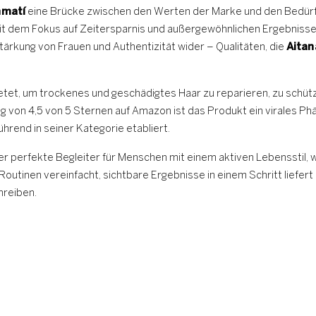
nmatí
eine Brücke zwischen den Werten der Marke und den Bedürfn
 Mit dem Fokus auf Zeitersparnis und außergewöhnlichen Ergebnisse
Stärkung von Frauen und Authentizität wider – Qualitäten, die
Aitan
bietet, um trockenes und geschädigtes Haar zu reparieren, zu schüt
on 4,5 von 5 Sternen auf Amazon ist das Produkt ein virales Phä
hrend in seiner Kategorie etabliert.
r perfekte Begleiter für Menschen mit einem aktiven Lebensstil, w
 Routinen vereinfacht, sichtbare Ergebnisse in einem Schritt liefer
hreiben.