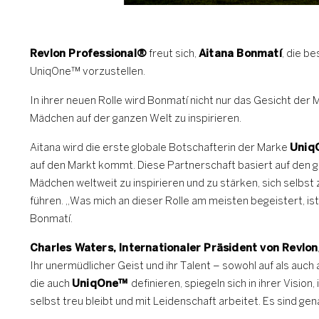
Revlon Professional®
freut sich,
Aitana Bonmatí
, die b
UniqOne™️ vorzustellen.
In ihrer neuen Rolle wird Bonmatí nicht nur das Gesicht der 
Mädchen auf der ganzen Welt zu inspirieren.
Aitana wird die erste globale Botschafterin der Marke
Uniq
auf den Markt kommt. Diese Partnerschaft basiert auf de
Mädchen weltweit zu inspirieren und zu stärken, sich selbst
führen. „Was mich an dieser Rolle am meisten begeistert, ist
Bonmatí.
Charles Waters, Internationaler Präsident von Revlon
Ihr unermüdlicher Geist und ihr Talent – sowohl auf als auc
die auch
UniqOne™️
definieren, spiegeln sich in ihrer Visi
selbst treu bleibt und mit Leidenschaft arbeitet. Es sind ge