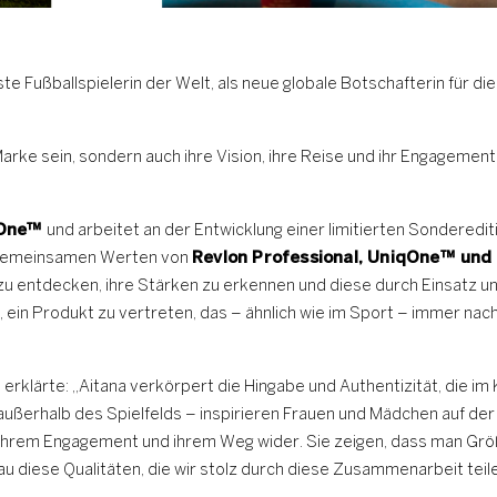
este Fußballspielerin der Welt, als neue globale Botschafterin für di
Marke sein, sondern auch ihre Vision, ihre Reise und ihr Engagement
One™️
und arbeitet an der Entwicklung einer limitierten Sonderedit
n gemeinsamen Werten von
Revlon Professional, UniqOne™️ und
 zu entdecken, ihre Stärken zu erkennen und diese durch Einsatz u
, ein Produkt zu vertreten, das – ähnlich wie im Sport – immer nach
, erklärte: „Aitana verkörpert die Hingabe und Authentizität, die i
h außerhalb des Spielfelds – inspirieren Frauen und Mädchen auf de
on, ihrem Engagement und ihrem Weg wider. Sie zeigen, dass man Grö
nau diese Qualitäten, die wir stolz durch diese Zusammenarbeit teil