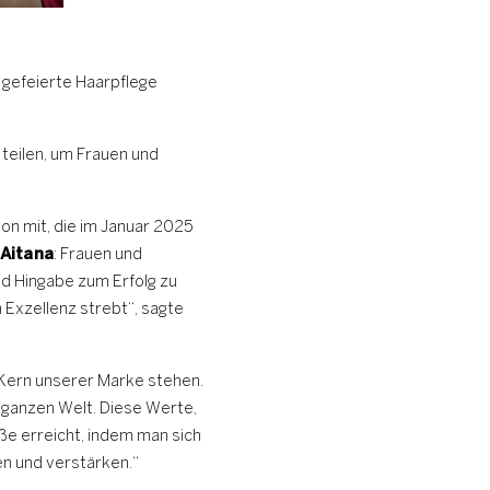
e gefeierte Haarpflege
 teilen, um Frauen und
ion mit, die im Januar 2025
 Aitana
: Frauen und
nd Hingabe zum Erfolg zu
 Exzellenz strebt“, sagte
m Kern unserer Marke stehen.
r ganzen Welt. Diese Werte,
ße erreicht, indem man sich
en und verstärken.“