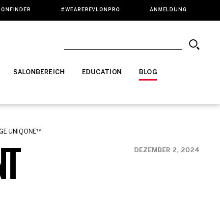
LONFINDER
#WEAREREVLONPRO
ANMELDUNG
SALONBEREICH
EDUCATION
BLOG
GE UNIQONE™️
NT
DEZEMBER 2, 2024