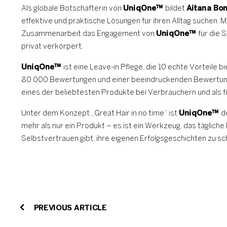
Als globale Botschafterin von
UniqOne™️
bildet
Aitana Bo
effektive und praktische Lösungen für ihren Alltag suchen.
Zusammenarbeit das Engagement von
UniqOne™️
für die 
privat verkörpert.
UniqOne™️
ist eine Leave-in Pflege, die 10 echte Vorteile 
80.000 Bewertungen und einer beeindruckenden Bewertung v
eines der beliebtesten Produkte bei Verbrauchern und als fü
Unter dem Konzept „Great Hair in no time“ ist
UniqOne™️
de
mehr als nur ein Produkt – es ist ein Werkzeug, das tägliche
Selbstvertrauen gibt, ihre eigenen Erfolgsgeschichten zu sc
PREVIOUS ARTICLE