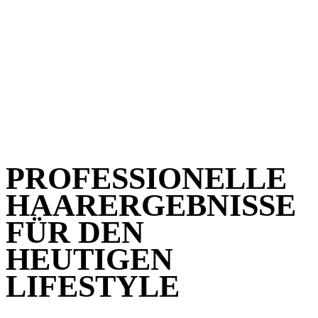
DIE BESTE FUSSBALLSPIELERIN,
AITANA BONMATÍ, ENTSCHEIDET
SICH FÜR UNSERE BESTE
HAARPFLEGE
Wir sind stolz darauf, unsere UniqOne™ Hair Treatment Limited
Edition in Zusammenarbeit mit Aitana Bonmati vorzustellen. Aitana
Bonmati, unsere neue globale Markenbotschafterin, zählt zu den
besten Fußballspielerinnen der Welt.
PROFESSIONELLE
HAARERGEBNISSE
FÜR DEN
HEUTIGEN
LIFESTYLE