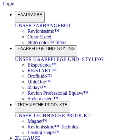
Login
HAARFARBE
UNSER FARBANGEBOT
Revlonissimo™
Color Excel
Nutri color™ filters
HAARPFLEGE UND -STYLING
UNSER HAARPFLEGE UND -STYLING
Eksperience™
RE/START™
Orofluido™
UniqOne™
45days™
Revlon Professional Equave™
Style masters™
TECHNISCHE PRODUKTE
UNSER TECHNISCHE PRODUKT
Magnet™
Revlonissimo™ Technics
Lasting shape™
ZU HAUSE