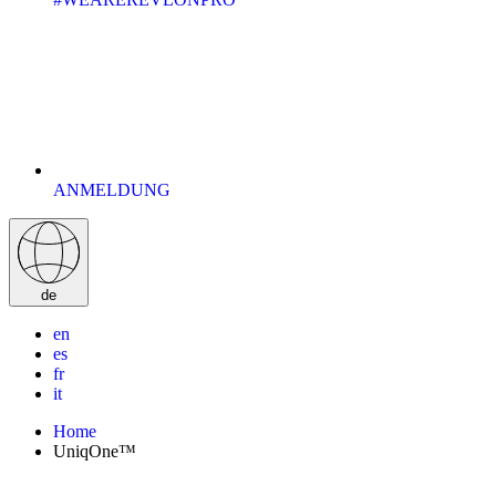
ANMELDUNG
de
en
es
fr
it
Home
UniqOne™