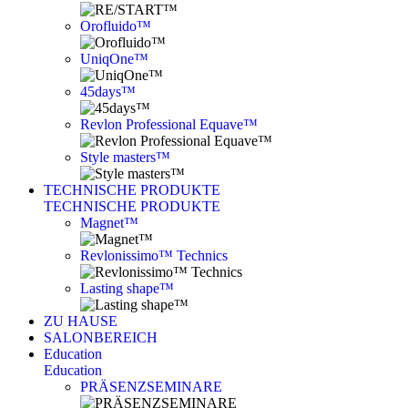
Orofluido™
UniqOne™
45days™
Revlon Professional Equave™
Style masters™
TECHNISCHE PRODUKTE
TECHNISCHE PRODUKTE
Magnet™
Revlonissimo™ Technics
Lasting shape™
ZU HAUSE
SALONBEREICH
Education
Education
PRÄSENZSEMINARE