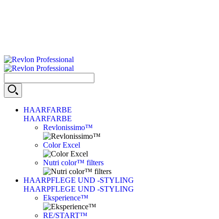
HAARFARBE
HAARFARBE
Revlonissimo™
Color Excel
Nutri color™ filters
HAARPFLEGE UND -STYLING
HAARPFLEGE UND -STYLING
Eksperience™
RE/START™