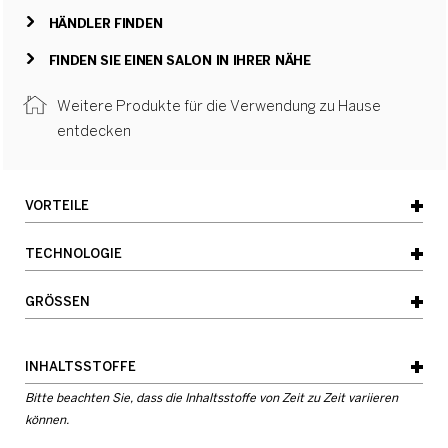
HÄNDLER FINDEN
FINDEN SIE EINEN SALON IN IHRER NÄHE
Weitere Produkte für die Verwendung zu Hause
entdecken
VORTEILE
TECHNOLOGIE
- Verleiht Fülle
- Texturiert das Haar
GRÖSSEN
- Haarspray für flexiblen Halt
150 ml
INHALTSSTOFFE
- Memory-Effekt
Bitte beachten Sie, dass die Inhaltsstoffe von Zeit zu Zeit variieren
- Haarpflege für mehr Volumen
hilft, die Farbe zu erhalten
können.
- Hilft, die Farbe zu erhalten