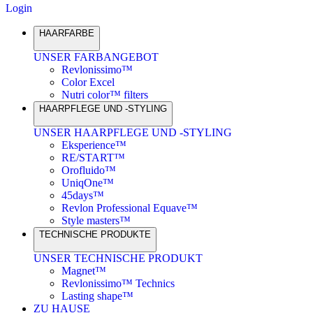
Login
HAARFARBE
UNSER FARBANGEBOT
Revlonissimo™
Color Excel
Nutri color™ filters
HAARPFLEGE UND -STYLING
UNSER HAARPFLEGE UND -STYLING
Eksperience™
RE/START™
Orofluido™
UniqOne™
45days™
Revlon Professional Equave™
Style masters™
TECHNISCHE PRODUKTE
UNSER TECHNISCHE PRODUKT
Magnet™
Revlonissimo™ Technics
Lasting shape™
ZU HAUSE