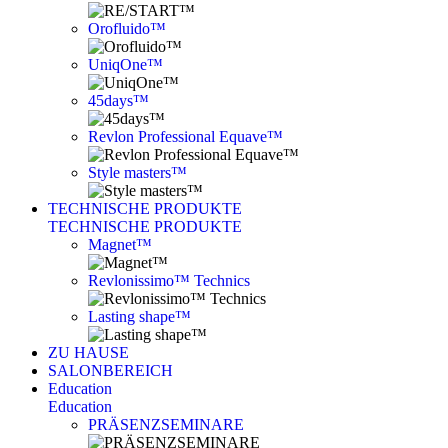
Orofluido™
UniqOne™
45days™
Revlon Professional Equave™
Style masters™
TECHNISCHE PRODUKTE
TECHNISCHE PRODUKTE
Magnet™
Revlonissimo™ Technics
Lasting shape™
ZU HAUSE
SALONBEREICH
Education
Education
PRÄSENZSEMINARE