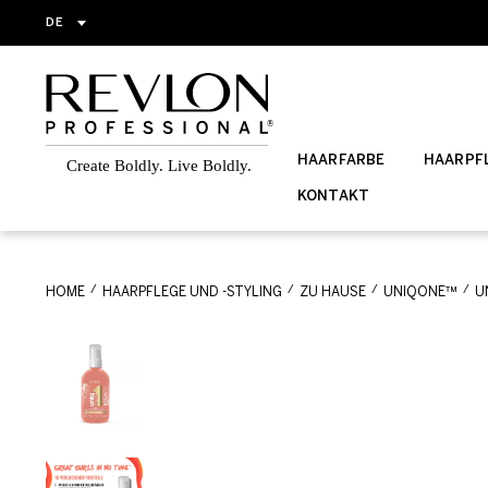
DE
HAARFARBE
HAARPFL
KONTAKT
HOME
HAARPFLEGE UND -STYLING
ZU HAUSE
UNIQONE™
U