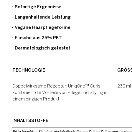
- Sofortige Ergebnisse
- Langanhaltende Leistung
- Vegane Haarpflegeformel
- Flasche aus 25% PET
- Dermatologisch getestet
TECHNOLOGIE
GRÖSS
Doppelwirksame Rezeptur: UniqOne™ Curls
230 ml
kombiniert die Vorteile von Pflege und Styling in
einem einzigen Produkt.
INHALTSSTOFFE
Bitte beachten Sie, dass die Inhaltsstoffe von Zeit zu Zeit variieren könn