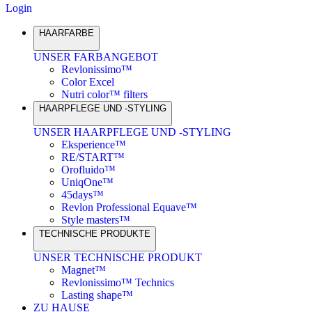
Login
HAARFARBE
UNSER FARBANGEBOT
Revlonissimo™
Color Excel
Nutri color™ filters
HAARPFLEGE UND -STYLING
UNSER HAARPFLEGE UND -STYLING
Eksperience™
RE/START™
Orofluido™
UniqOne™
45days™
Revlon Professional Equave™
Style masters™
TECHNISCHE PRODUKTE
UNSER TECHNISCHE PRODUKT
Magnet™
Revlonissimo™ Technics
Lasting shape™
ZU HAUSE