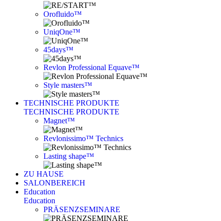
Orofluido™
UniqOne™
45days™
Revlon Professional Equave™
Style masters™
TECHNISCHE PRODUKTE
TECHNISCHE PRODUKTE
Magnet™
Revlonissimo™ Technics
Lasting shape™
ZU HAUSE
SALONBEREICH
Education
Education
PRÄSENZSEMINARE