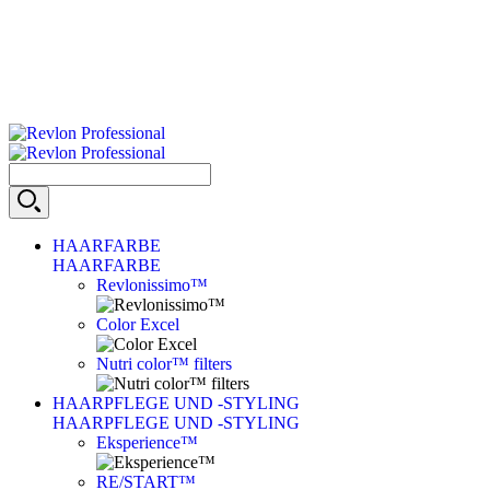
HAARFARBE
HAARFARBE
Revlonissimo™
Color Excel
Nutri color™ filters
HAARPFLEGE UND -STYLING
HAARPFLEGE UND -STYLING
Eksperience™
RE/START™