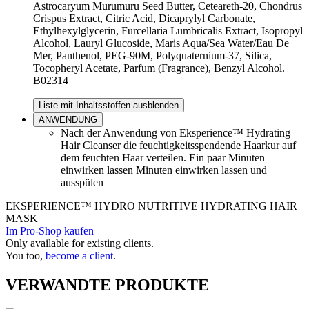
Astrocaryum Murumuru Seed Butter, Ceteareth-20, Chondrus
Crispus Extract, Citric Acid, Dicaprylyl Carbonate,
Ethylhexylglycerin, Furcellaria Lumbricalis Extract, Isopropyl
Alcohol, Lauryl Glucoside, Maris Aqua/Sea Water/Eau De
Mer, Panthenol, PEG-90M, Polyquaternium-37, Silica,
Tocopheryl Acetate, Parfum (Fragrance), Benzyl Alcohol.
B02314
Liste mit Inhaltsstoffen ausblenden
ANWENDUNG
Nach der Anwendung von Eksperience™ Hydrating
Hair Cleanser die feuchtigkeitsspendende Haarkur auf
dem feuchten Haar verteilen. Ein paar Minuten
einwirken lassen Minuten einwirken lassen und
ausspülen
EKSPERIENCE™ HYDRO NUTRITIVE HYDRATING HAIR
MASK
Im Pro-Shop kaufen
Only available for existing clients.
You too,
become a client
.
VERWANDTE PRODUKTE