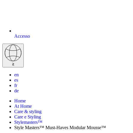
Accesso
it
en
es
fr
de
Home
At Home
Care & styling
Care e Styling
Stylemasters™
Style Masters™ Must-Haves Modular Mousse™