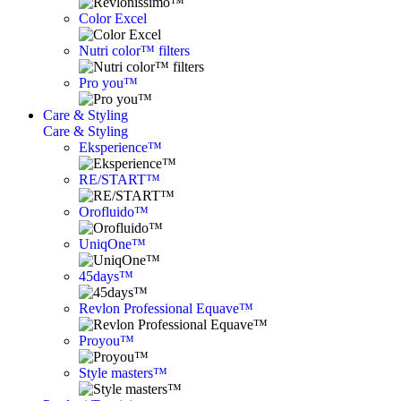
Color Excel
Nutri color™ filters
Pro you™
Care & Styling
Care & Styling
Eksperience™
RE/START™
Orofluido™
UniqOne™
45days™
Revlon Professional Equave™
Proyou™
Style masters™