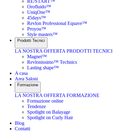
RE/START™
Orofluido™
UniqOne™
45days™
Revlon Professional Equave™
Proyou™
Style masters™
Prodotti Tecnici
LA NOSTRA OFFERTA PRODOTTI TECNICI
Magnet™
Revlonissimo™ Technics
Lasting shape™
A casa
Area Saloni
Formazione
LA NOSTRA OFFERTA FORMAZIONE
Formazione online
Tendenze
Spotlight on Balayage
Spotlight on Curly Hair
Blog
Contatti