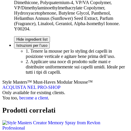
Dimethicone, Polyquaternium-4, VP/VA Copolymer,
VP/Dimethylaminoethylmethacrylate Copolymer,
Hydroxyacetophenone, Butylene Glycol, Panthenol,
Helianthus Annuus (Sunflower) Seed Extract, Parfum
(Fragrance), Linalool, Geraniol, Alpha-Isomethyl Ionone.
Y00204.
Hide ingredient list
Istruzioni per l’uso
1. Tenere la mousse per lo styling dei capelli in
posizione verticale e agitare bene prima dell’uso.
2. Applicare una noce di prodotto sulle mani e
distribuire uniformemente sui capelli umidi. Ideale per
tutti i tipi di capelli.
Style Masters™ Must-Haves Modular Mousse™
ACQUISTA NEL PRO-SHOP
Only available for existing clients.
You too,
become a client
.
Prodotti correlati