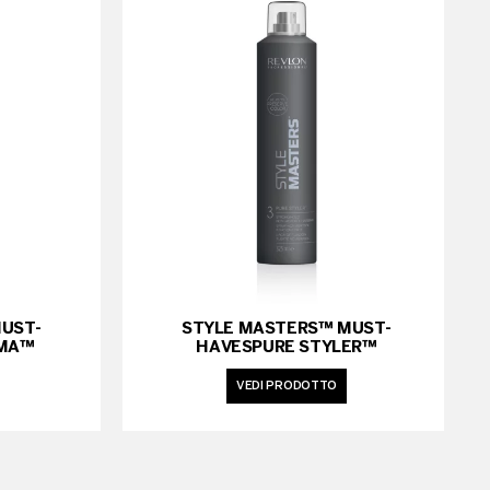
UST-
STYLE MASTERS™ MUST-
MA™
HAVESPURE STYLER™
VEDI PRODOTTO