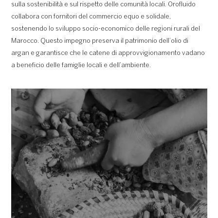
sulla sostenibilità e sul rispetto delle comunità locali. Orofluido
collabora con fornitori del commercio equo e solidale,
sostenendo lo sviluppo socio-economico delle regioni rurali del
Marocco. Questo impegno preserva il patrimonio dell’olio di
argan e garantisce che le catene di approvvigionamento vadano
a beneficio delle famiglie locali e dell’ambiente.