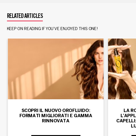
RELATED ARTICLES
KEEP ON READING IF YOU’VE ENJOYED THIS ONE!
SCOPRI IL NUOVO OROFLUIDO:
LA R
FORMATI MIGLIORATI E GAMMA
L’APPL
RINNOVATA
CAPELLI
LU