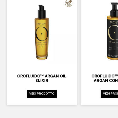
OROFLUIDO™ ARGAN OIL
OROFLUIDO™
ELIXIR
ARGAN CON
VEDI PRODOTTO
VEDI PR