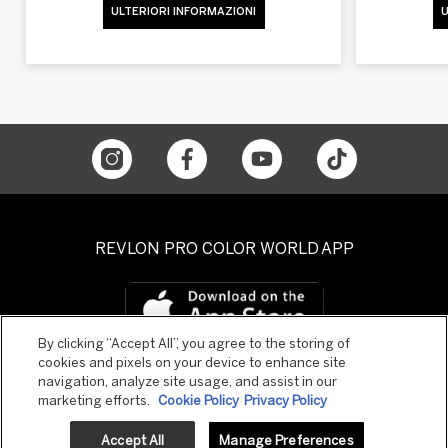
ULTERIORI INFORMAZIONI
U
REVLON PRO COLOR WORLD APP
By clicking “Accept All”, you agree to the storing of
cookies and pixels on your device to enhance site
navigation, analyze site usage, and assist in our
marketing efforts.
Cookie Policy
Privacy Policy
Accept All
Manage Preferences