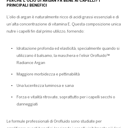
PERCHÉ L’OLIO DI ARGAN FA BENE AI CAPELLI? I
PRINCIPALI BENEFICI
L’olio di argan è naturalmente ricco di acidi grassi essenziali e di
un’alta concentrazione di vitamina E. Questa composizione unica
nutre i capelli fin dal primo utilizzo, fornendo:
Idratazione profonda ed elasticità, specialmente quando si
utilizzano il balsamo, la maschera e l’elisir Orofluido™
Radiance Argan
Maggiore morbidezza e pettinabilità
Una lucentezza luminosa e sana
Forza e vitalità ritrovate, soprattutto per i capelli secchi o
danneggiati
Le formule professionali di Orofluido sono studiate per