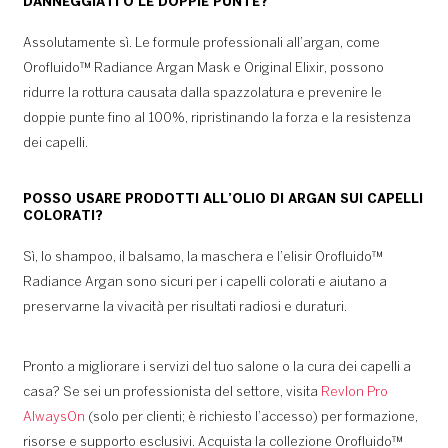
DANNEGGIATI O LE DOPPIE PUNTE?
Assolutamente sì. Le formule professionali all’argan, come
Orofluido™ Radiance Argan Mask e Original Elixir, possono
ridurre la rottura causata dalla spazzolatura e prevenire le
doppie punte fino al 100%, ripristinando la forza e la resistenza
dei capelli.
POSSO USARE PRODOTTI ALL’OLIO DI ARGAN SUI CAPELLI
COLORATI?
Sì, lo shampoo, il balsamo, la maschera e l’elisir Orofluido™
Radiance Argan sono sicuri per i capelli colorati e aiutano a
preservarne la vivacità per risultati radiosi e duraturi.
Pronto a migliorare i servizi del tuo salone o la cura dei capelli a
casa? Se sei un professionista del settore, visita
Revlon Pro
AlwaysOn
(solo per clienti; è richiesto l’accesso) per formazione,
risorse e supporto esclusivi. Acquista la collezione Orofluido™