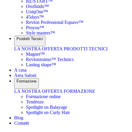
RE/START™
Orofluido™
UniqOne™
45days™
Revlon Professional Equave™
Proyou™
Style masters™
Prodotti Tecnici
LA NOSTRA OFFERTA PRODOTTI TECNICI
Magnet™
Revlonissimo™ Technics
Lasting shape™
A casa
Area Saloni
Formazione
LA NOSTRA OFFERTA FORMAZIONE
Formazione online
Tendenze
Spotlight on Balayage
Spotlight on Curly Hair
Blog
Contatti