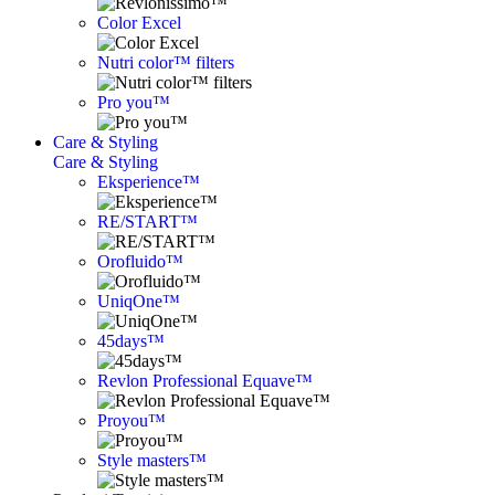
Color Excel
Nutri color™ filters
Pro you™
Care & Styling
Care & Styling
Eksperience™
RE/START™
Orofluido™
UniqOne™
45days™
Revlon Professional Equave™
Proyou™
Style masters™