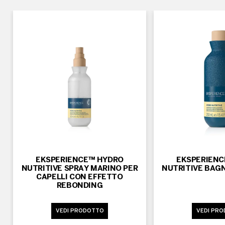
ORIGINE SINTETICA
Pantenolo
Vedi l'elenco completo degli ingredienti
EKSPERIENCE™ HYDRO
EKSPERIEN
NUTRITIVE SPRAY MARINO PER
NUTRITIVE BAG
CAPELLI CON EFFETTO
REBONDING
VEDI PRODOTTO
VEDI PR