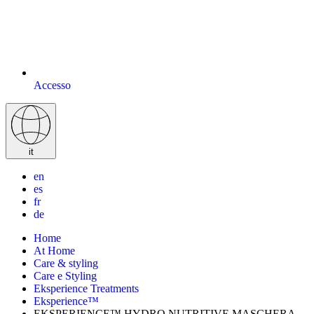
Accesso
it
en
es
fr
de
Home
At Home
Care & styling
Care e Styling
Eksperience Treatments
Eksperience™
EKSPERIENCE™ HYDRO NUTRITIVE MASCHERA