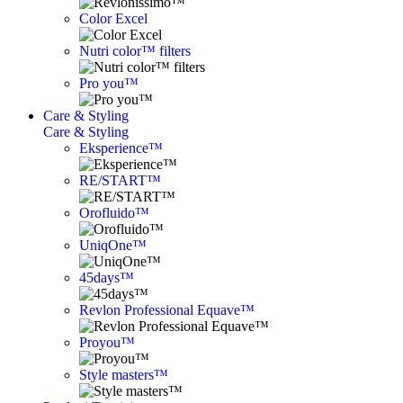
Color Excel
Nutri color™ filters
Pro you™
Care & Styling
Care & Styling
Eksperience™
RE/START™
Orofluido™
UniqOne™
45days™
Revlon Professional Equave™
Proyou™
Style masters™