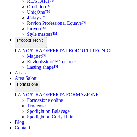
RE/START™
Orofluido™
UniqOne™
45days™
Revlon Professional Equave™
Proyou™
Style masters™
Prodotti Tecnici
LA NOSTRA OFFERTA PRODOTTI TECNICI
Magnet™
Revlonissimo™ Technics
Lasting shape™
A casa
Area Saloni
Formazione
LA NOSTRA OFFERTA FORMAZIONE
Formazione online
Tendenze
Spotlight on Balayage
Spotlight on Curly Hair
Blog
Contatti