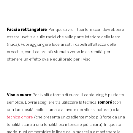
Faccia rettangolare
: Per questi visi, i tuoi toni scuri dovrebbero
essere usati sia sulle radici che sulla parte inferiore della testa
(nuca). Puoi aggiungere luce ai sottili capelli all’altezza delle
orecchie, con il colore più sfumato verso le estremità, per
ottenere un effetto ovale equilibrato per il viso.
Viso a cuore
: Per i volti a forma di cuore, il contouring è piuttosto
semplice. Dovrai scegliere tra utilizzare la tecnica
sombré
(con
una luminosità molto sfumata a favore dei riflessi naturali) o la
tecnica ombré
(che presenta un gradiente molto più forte da una
tonalità scura a una tonalità più intensa e più chiara). In questo
modo, puoi ammorbidire le linee della mascella e mantenere la