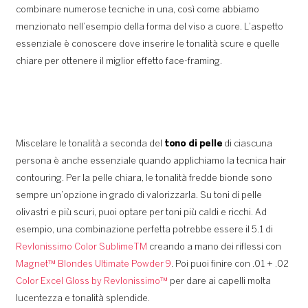
combinare numerose tecniche in una, così come abbiamo
menzionato nell’esempio della forma del viso a cuore. L’aspetto
essenziale è conoscere dove inserire le tonalità scure e quelle
chiare per ottenere il miglior effetto face-framing.
Miscelare le tonalità a seconda del
tono di pelle
di ciascuna
persona è anche essenziale quando applichiamo la tecnica hair
contouring. Per la pelle chiara, le tonalità fredde bionde sono
sempre un’opzione in grado di valorizzarla. Su toni di pelle
olivastri e più scuri, puoi optare per toni più caldi e ricchi. Ad
esempio, una combinazione perfetta potrebbe essere il 5.1 di
Revlonissimo Color Sublime
TM
creando a mano dei riflessi con
Magnet™ Blondes Ultimate Powder 9
. Poi puoi finire con .01 + .02
Color Excel Gloss by Revlonissimo™
per dare ai capelli molta
lucentezza e tonalità splendide.