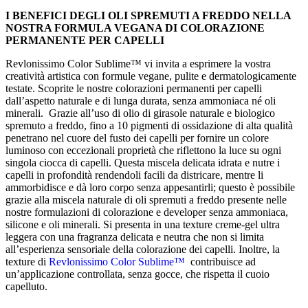
I BENEFICI DEGLI OLI SPREMUTI A FREDDO NELLA
NOSTRA FORMULA
VEGANA DI COLORAZIONE
PERMANENTE PER CAPELLI
Revlonissimo Color Sublime™ vi invita a esprimere la vostra
creatività artistica con formule vegane, pulite e dermatologicamente
testate. Scoprite le nostre colorazioni permanenti per capelli
dall’aspetto naturale e di lunga durata, senza ammoniaca né oli
minerali. Grazie all’uso di olio di girasole naturale e biologico
spremuto a freddo, fino a 10 pigmenti di ossidazione di alta qualità
penetrano nel cuore del fusto dei capelli per fornire un colore
luminoso con eccezionali proprietà che riflettono la luce su ogni
singola ciocca di capelli. Questa miscela delicata idrata e nutre i
capelli in profondità rendendoli facili da districare, mentre li
ammorbidisce e dà loro corpo senza appesantirli; questo è possibile
grazie alla miscela naturale di oli spremuti a freddo presente nelle
nostre formulazioni di colorazione e developer senza ammoniaca,
silicone e oli minerali. Si presenta in una texture creme-gel ultra
leggera con una fragranza delicata e neutra che non si limita
all’esperienza sensoriale della colorazione dei capelli. Inoltre, la
texture di
Revlonissimo Color Sublime™
contribuisce ad
un’applicazione controllata, senza gocce, che rispetta il cuoio
capelluto.