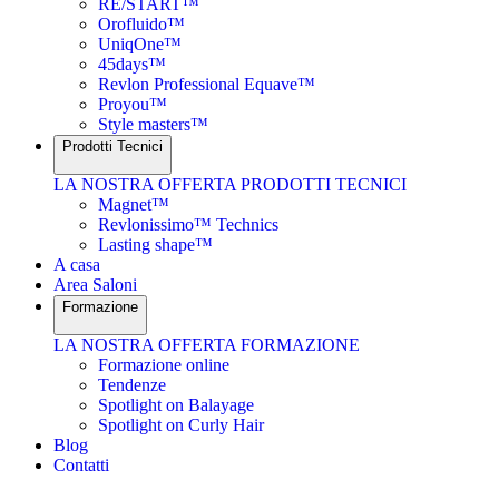
RE/START™
Orofluido™
UniqOne™
45days™
Revlon Professional Equave™
Proyou™
Style masters™
Prodotti Tecnici
LA NOSTRA OFFERTA PRODOTTI TECNICI
Magnet™
Revlonissimo™ Technics
Lasting shape™
A casa
Area Saloni
Formazione
LA NOSTRA OFFERTA FORMAZIONE
Formazione online
Tendenze
Spotlight on Balayage
Spotlight on Curly Hair
Blog
Contatti