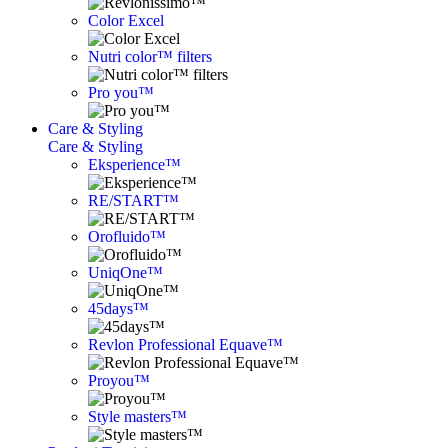
Color Excel
Nutri color™ filters
Pro you™
Care & Styling
Care & Styling
Eksperience™
RE/START™
Orofluido™
UniqOne™
45days™
Revlon Professional Equave™
Proyou™
Style masters™