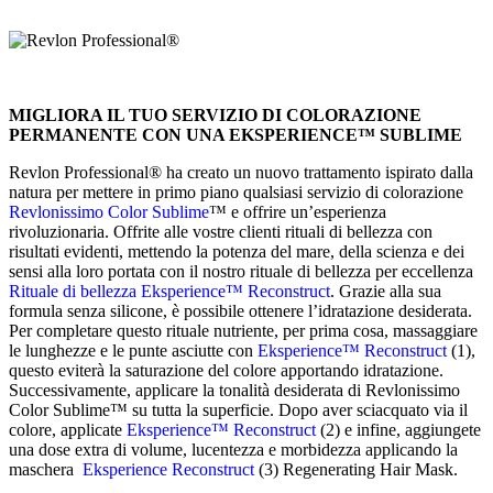
MIGLIORA IL TUO SERVIZIO DI COLORAZIONE
PERMANENTE CON UNA
EKSPERIENCE
™ SUBLIME
Revlon Professional® ha creato un nuovo trattamento ispirato dalla
natura per mettere in primo piano qualsiasi servizio di colorazione
Revlonissimo Color Sublime
™ e offrire un’esperienza
rivoluzionaria. Offrite alle vostre clienti rituali di bellezza con
risultati evidenti, mettendo la potenza del mare, della scienza e dei
sensi alla loro portata con il nostro rituale di bellezza per eccellenza
Rituale di bellezza Eksperience™ Reconstruct
. Grazie alla sua
formula senza silicone, è possibile ottenere l’idratazione desiderata.
Per completare questo rituale nutriente, per prima cosa, massaggiare
le lunghezze e le punte asciutte con
Eksperience™ Reconstruct
(1),
questo eviterà la saturazione del colore apportando idratazione.
Successivamente, applicare la tonalità desiderata di Revlonissimo
Color Sublime™ su tutta la superficie. Dopo aver sciacquato via il
colore, applicate
Eksperience™ Reconstruct
(2) e infine, aggiungete
una dose extra di volume, lucentezza e morbidezza applicando la
maschera
Eksperience Reconstruct
(3) Regenerating Hair Mask.