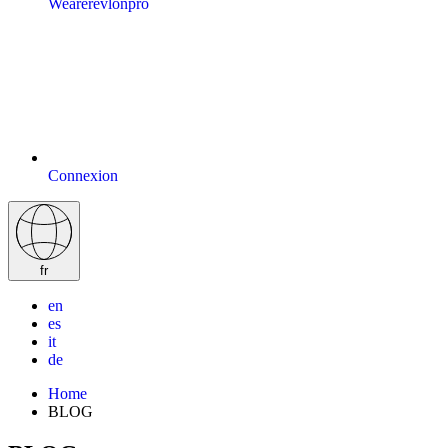
Wearerevlonpro
Connexion
fr
en
es
it
de
Home
BLOG