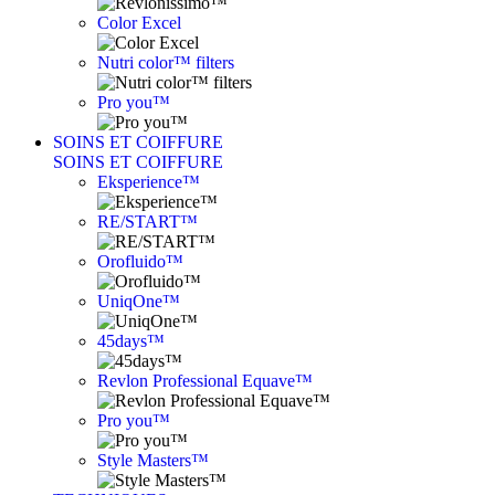
Color Excel
Nutri color™ filters
Pro you™
SOINS ET COIFFURE
SOINS ET COIFFURE
Eksperience™
RE/START™
Orofluido™
UniqOne™
45days™
Revlon Professional Equave™
Pro you™
Style Masters™