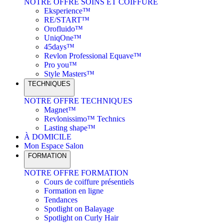
NOTRE OFFRE SOINS ET COIFFURE
Eksperience™
RE/START™
Orofluido™
UniqOne™
45days™
Revlon Professional Equave™
Pro you™
Style Masters™
TECHNIQUES
NOTRE OFFRE TECHNIQUES
Magnet™
Revlonissimo™ Technics
Lasting shape™
À DOMICILE
Mon Espace Salon
FORMATION
NOTRE OFFRE FORMATION
Cours de coiffure présentiels
Formation en ligne
Tendances
Spotlight on Balayage
Spotlight on Curly Hair