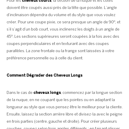
Pour les
cheveux courts
, la section de la nuque et les côtés
doivent être coupés aussi près de la tête que possible. L’angle
d’inclinaison dépendra du volume et du style que vous voulez
créer. Pour une coupe pixie, ce sera presque un angle de 90º, et
s’il s’agit d’un bob court, vous inclinerez les doigts à un angle de
45º. Les sections supérieures seront coupées à la fois avec des
coupes perpendiculaires et en texturant avec des coupes
parallèles. La zone frontale ou la frange sont laissées à votre
préférence personnelle ou à celle du client.
Comment Dégrader des Cheveux Longs
Dans le cas de
cheveux longs
, commencez par la longue section
de la nuque, en ne coupant que les pointes ou en adaptant la
longueur au style que vous pensez être le meilleur pour la cliente.
Ensuite, laissez la section arrière libre et divisez-la avec le peigne
en trois parties (centre, gauche et droite). Pour créer plusieurs
couches, coupez selon trois angles différents : en faisant glisser