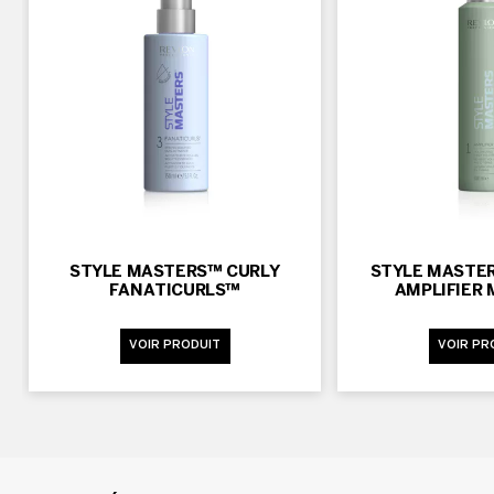
STYLE MASTERS™ CURLY
STYLE MASTE
FANATICURLS™
AMPLIFIER
VOIR PRODUIT
VOIR PR