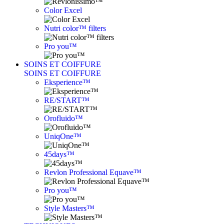
Color Excel
Nutri color™ filters
Pro you™
SOINS ET COIFFURE
SOINS ET COIFFURE
Eksperience™
RE/START™
Orofluido™
UniqOne™
45days™
Revlon Professional Equave™
Pro you™
Style Masters™