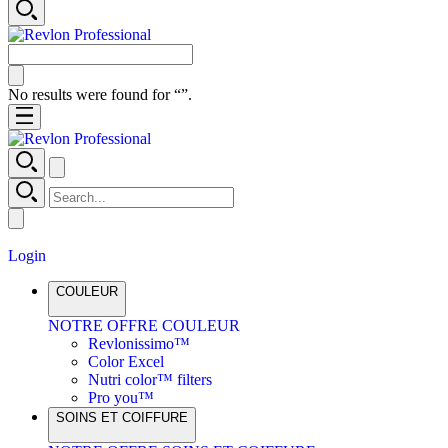
No results were found for “
”.
Login
COULEUR
NOTRE OFFRE COULEUR
Revlonissimo™
Color Excel
Nutri color™ filters
Pro you™
SOINS ET COIFFURE