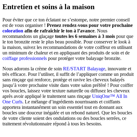
Entretien et soins à la maison
Pour éviter que ce ton éclatant ne s’estompe, notre premier conseil
est de vous organiser !
Prenez rendez-vous pour votre prochaine
coloration
afin de rafraîchir le ton à l’avance
. Nous
recommandons un glaçage
toutes les 6 semaines à 3 mois
pour que
le ton bronzite reste le plus beau possible. Pour conserver le look à
la maison, suivez les recommandations de votre coiffeur en utilisant
un minimum de chaleur et en appliquant des produits de soin et de
coiffage professionnels
pour protéger votre balayage bronzite.
Nous adorons la crème de soin
RE/START Balayage
, innovante et
très efficace. Pour l’utiliser, il suffit de l’appliquer comme un produit
sans rinçage qui renforce, protège et ravive les cheveux balayés
jusqu’à votre prochaine visite dans votre salon préféré ! Pour coiffer
vos boucles, laissez votre texture naturelle ou diffusez les cheveux
après avoir appliqué le traitement sans rinçage
UniqOne™ All In
One Curls
. Le mélange d’ingrédients nourrissants et coiffants
apportera instantanément un soin essentiel tout en donnant aux
boucles une douceur inégalée et un rebond naturel. Que les boucles
de votre cliente soient des ondulations ou des boucles serrées, ce
traitement révolutionnaire répond à tous les besoins.