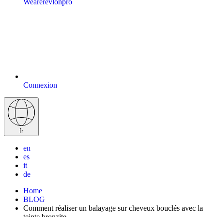
Wearerevlonpro
Connexion
fr
en
es
it
de
Home
BLOG
Comment réaliser un balayage sur cheveux bouclés avec la
teinte bronzite