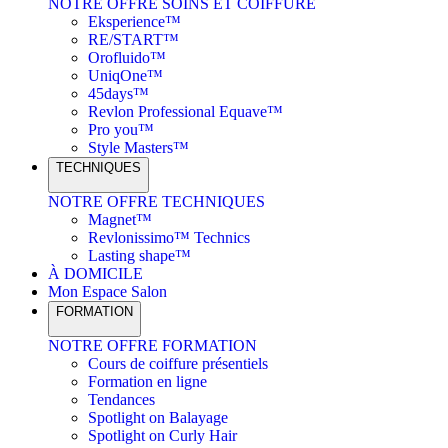
NOTRE OFFRE SOINS ET COIFFURE
Eksperience™
RE/START™
Orofluido™
UniqOne™
45days™
Revlon Professional Equave™
Pro you™
Style Masters™
TECHNIQUES
NOTRE OFFRE TECHNIQUES
Magnet™
Revlonissimo™ Technics
Lasting shape™
À DOMICILE
Mon Espace Salon
FORMATION
NOTRE OFFRE FORMATION
Cours de coiffure présentiels
Formation en ligne
Tendances
Spotlight on Balayage
Spotlight on Curly Hair