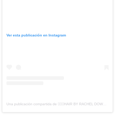
Ver esta publicación en Instagram
Una publicación compartida de 💇🏼‍♀️HAIR BY RACHEL DOWN💇🏽‍♀️ (@hairbyrachel01225)