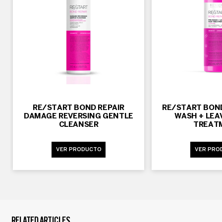
RE/START BOND REPAIR
RE/START BOND
DAMAGE REVERSING GENTLE
WASH + LEAV
CLEANSER
TREAT
VER PRODUCTO
VER PRO