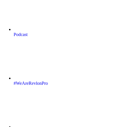
Podcast
#WeAreRevlonPro