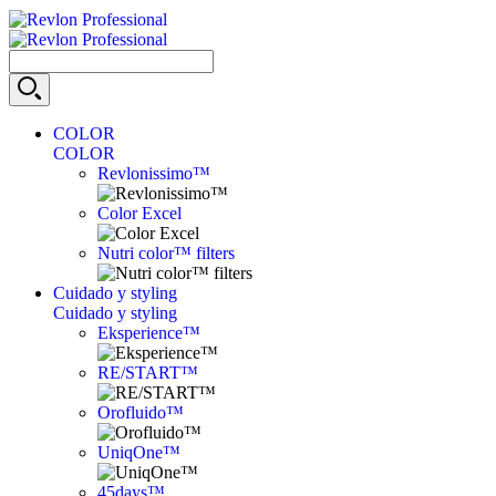
COLOR
COLOR
Revlonissimo™
Color Excel
Nutri color™ filters
Cuidado y styling
Cuidado y styling
Eksperience™
RE/START™
Orofluido™
UniqOne™
45days™