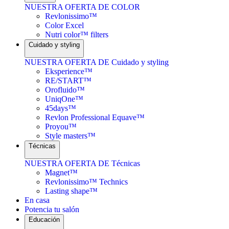
NUESTRA OFERTA DE COLOR
Revlonissimo™
Color Excel
Nutri color™ filters
Cuidado y styling
NUESTRA OFERTA DE Cuidado y styling
Eksperience™
RE/START™
Orofluido™
UniqOne™
45days™
Revlon Professional Equave™
Proyou™
Style masters™
Técnicas
NUESTRA OFERTA DE Técnicas
Magnet™
Revlonissimo™ Technics
Lasting shape™
En casa
Potencia tu salón
Educación