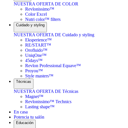
NUESTRA OFERTA DE COLOR
Revlonissimo™
Color Excel
Nutri color™ filters
Cuidado y styling
NUESTRA OFERTA DE Cuidado y styling
Eksperience™
RE/START™
Orofluido™
UniqOne™
45days™
Revlon Professional Equave™
Proyou™
Style masters™
Técnicas
NUESTRA OFERTA DE Técnicas
Magnet™
Revlonissimo™ Technics
Lasting shape™
En casa
Potencia tu salón
Educación