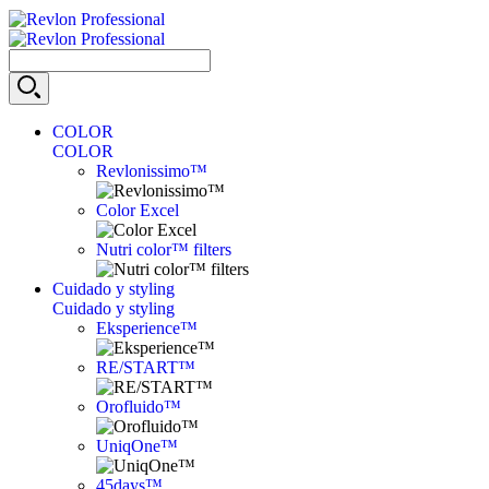
COLOR
COLOR
Revlonissimo™
Color Excel
Nutri color™ filters
Cuidado y styling
Cuidado y styling
Eksperience™
RE/START™
Orofluido™
UniqOne™
45days™