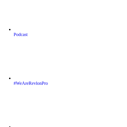
Podcast
#WeAreRevlonPro