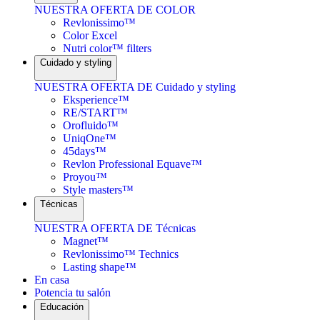
NUESTRA OFERTA DE COLOR
Revlonissimo™
Color Excel
Nutri color™ filters
Cuidado y styling
NUESTRA OFERTA DE Cuidado y styling
Eksperience™
RE/START™
Orofluido™
UniqOne™
45days™
Revlon Professional Equave™
Proyou™
Style masters™
Técnicas
NUESTRA OFERTA DE Técnicas
Magnet™
Revlonissimo™ Technics
Lasting shape™
En casa
Potencia tu salón
Educación