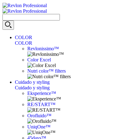
COLOR
COLOR
Revlonissimo™
Color Excel
Nutri color™ filters
Cuidado y styling
Cuidado y styling
Eksperience™
RE/START™
Orofluido™
UniqOne™
45days™