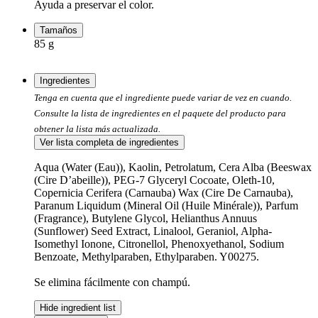
Ayuda a preservar el color.
Tamaños
85 g
Ingredientes
Tenga en cuenta que el ingrediente puede variar de vez en cuando.
Consulte la lista de ingredientes en el paquete del producto para
obtener la lista más actualizada.
Ver lista completa de ingredientes
Aqua (Water (Eau)), Kaolin, Petrolatum, Cera Alba (Beeswax
(Cire D’abeille)), PEG-7 Glyceryl Cocoate, Oleth-10,
Copernicia Cerifera (Carnauba) Wax (Cire De Carnauba),
Paranum Liquidum (Mineral Oil (Huile Minérale)), Parfum
(Fragrance), Butylene Glycol, Helianthus Annuus
(Sunflower) Seed Extract, Linalool, Geraniol, Alpha-
Isomethyl Ionone, Citronellol, Phenoxyethanol, Sodium
Benzoate, Methylparaben, Ethylparaben. Y00275.
Se elimina fácilmente con champú.
Hide ingredient list