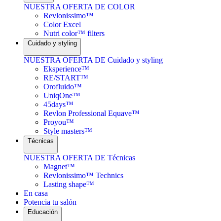
NUESTRA OFERTA DE COLOR
Revlonissimo™
Color Excel
Nutri color™ filters
Cuidado y styling
NUESTRA OFERTA DE Cuidado y styling
Eksperience™
RE/START™
Orofluido™
UniqOne™
45days™
Revlon Professional Equave™
Proyou™
Style masters™
Técnicas
NUESTRA OFERTA DE Técnicas
Magnet™
Revlonissimo™ Technics
Lasting shape™
En casa
Potencia tu salón
Educación