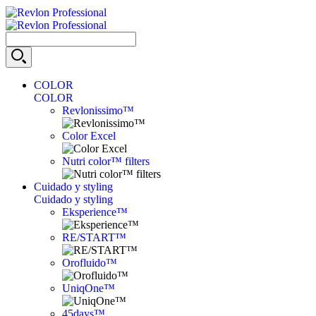
COLOR
COLOR
Revlonissimo™
Color Excel
Nutri color™ filters
Cuidado y styling
Cuidado y styling
Eksperience™
RE/START™
Orofluido™
UniqOne™
45days™