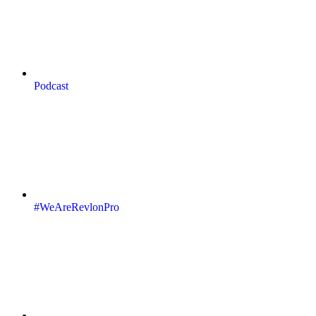
Podcast
#WeAreRevlonPro