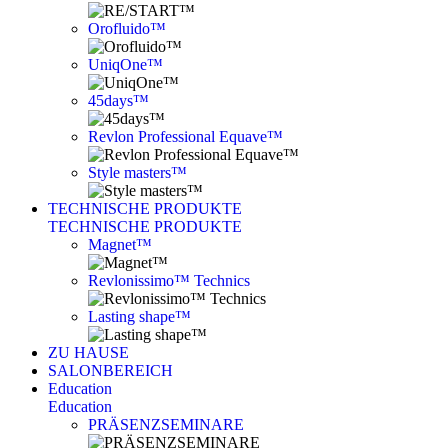
Orofluido™
UniqOne™
45days™
Revlon Professional Equave™
Style masters™
TECHNISCHE PRODUKTE
TECHNISCHE PRODUKTE
Magnet™
Revlonissimo™ Technics
Lasting shape™
ZU HAUSE
SALONBEREICH
Education
Education
PRÄSENZSEMINARE