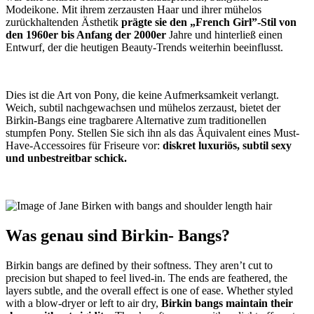
Modeikone. Mit ihrem zerzausten Haar und ihrer mühelos
zurückhaltenden Ästhetik
prägte sie den „French Girl”-Stil von
den 1960er bis Anfang der 2000er
Jahre und hinterließ einen
Entwurf, der die heutigen Beauty-Trends weiterhin beeinflusst.
Dies ist die Art von Pony, die keine Aufmerksamkeit verlangt.
Weich, subtil nachgewachsen und mühelos zerzaust, bietet der
Birkin-Bangs eine tragbarere Alternative zum traditionellen
stumpfen Pony. Stellen Sie sich ihn als das Äquivalent eines Must-
Have-Accessoires für Friseure vor:
diskret luxuriös, subtil sexy
und unbestreitbar schick.
Was genau sind Birkin- Bangs?
Birkin bangs are defined by their softness. They aren’t cut to
precision but shaped to feel lived-in. The ends are feathered, the
layers subtle, and the overall effect is one of ease. Whether styled
with a blow-dryer or left to air dry,
Birkin bangs maintain their