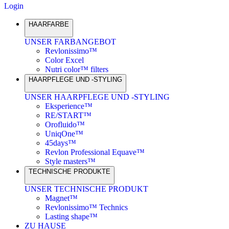
Login
HAARFARBE
UNSER FARBANGEBOT
Revlonissimo™
Color Excel
Nutri color™ filters
HAARPFLEGE UND -STYLING
UNSER HAARPFLEGE UND -STYLING
Eksperience™
RE/START™
Orofluido™
UniqOne™
45days™
Revlon Professional Equave™
Style masters™
TECHNISCHE PRODUKTE
UNSER TECHNISCHE PRODUKT
Magnet™
Revlonissimo™ Technics
Lasting shape™
ZU HAUSE