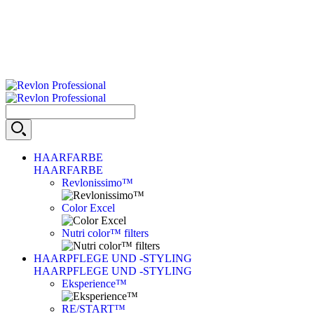
HAARFARBE
HAARFARBE
Revlonissimo™
Color Excel
Nutri color™ filters
HAARPFLEGE UND -STYLING
HAARPFLEGE UND -STYLING
Eksperience™
RE/START™