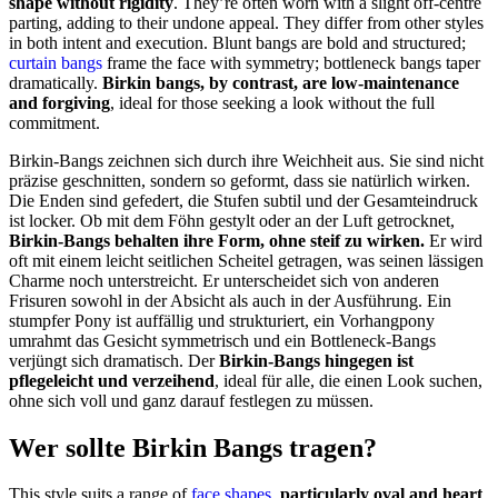
shape without rigidity
. They’re often worn with a slight off-centre
parting, adding to their undone appeal. They differ from other styles
in both intent and execution. Blunt bangs are bold and structured;
curtain bangs
frame the face with symmetry; bottleneck bangs taper
dramatically.
Birkin bangs, by contrast, are low-maintenance
and forgiving
, ideal for those seeking a look without the full
commitment.
Birkin-Bangs zeichnen sich durch ihre Weichheit aus. Sie sind nicht
präzise geschnitten, sondern so geformt, dass sie natürlich wirken.
Die Enden sind gefedert, die Stufen subtil und der Gesamteindruck
ist locker. Ob mit dem Föhn gestylt oder an der Luft getrocknet,
Birkin-Bangs behalten ihre Form, ohne steif zu wirken.
Er wird
oft mit einem leicht seitlichen Scheitel getragen, was seinen lässigen
Charme noch unterstreicht. Er unterscheidet sich von anderen
Frisuren sowohl in der Absicht als auch in der Ausführung. Ein
stumpfer Pony ist auffällig und strukturiert, ein Vorhangpony
umrahmt das Gesicht symmetrisch und ein Bottleneck-Bangs
verjüngt sich dramatisch. Der
Birkin-Bangs hingegen ist
pflegeleicht und verzeihend
, ideal für alle, die einen Look suchen,
ohne sich voll und ganz darauf festlegen zu müssen.
Wer sollte Birkin Bangs tragen?
This style suits a range of
face shapes
,
particularly oval and heart