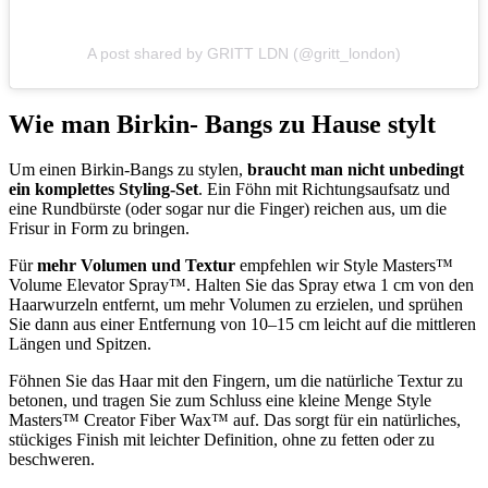
A post shared by GRITT LDN (@gritt_london)
Wie man Birkin- Bangs zu Hause stylt
Um einen Birkin-Bangs zu stylen,
braucht man nicht unbedingt
ein komplettes Styling-Set
. Ein Föhn mit Richtungsaufsatz und
eine Rundbürste (oder sogar nur die Finger) reichen aus, um die
Frisur in Form zu bringen.
Für
mehr Volumen und Textur
empfehlen wir Style Masters™
Volume Elevator Spray™. Halten Sie das Spray etwa 1 cm von den
Haarwurzeln entfernt, um mehr Volumen zu erzielen, und sprühen
Sie dann aus einer Entfernung von 10–15 cm leicht auf die mittleren
Längen und Spitzen.
Föhnen Sie das Haar mit den Fingern, um die natürliche Textur zu
betonen, und tragen Sie zum Schluss eine kleine Menge Style
Masters™ Creator Fiber Wax™ auf. Das sorgt für ein natürliches,
stückiges Finish mit leichter Definition, ohne zu fetten oder zu
beschweren.