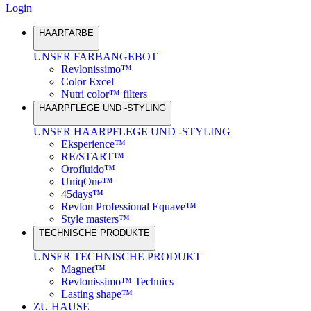
Login
HAARFARBE
UNSER FARBANGEBOT
Revlonissimo™
Color Excel
Nutri color™ filters
HAARPFLEGE UND -STYLING
UNSER HAARPFLEGE UND -STYLING
Eksperience™
RE/START™
Orofluido™
UniqOne™
45days™
Revlon Professional Equave™
Style masters™
TECHNISCHE PRODUKTE
UNSER TECHNISCHE PRODUKT
Magnet™
Revlonissimo™ Technics
Lasting shape™
ZU HAUSE