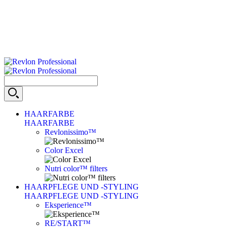
HAARFARBE
HAARFARBE
Revlonissimo™
Color Excel
Nutri color™ filters
HAARPFLEGE UND -STYLING
HAARPFLEGE UND -STYLING
Eksperience™
RE/START™