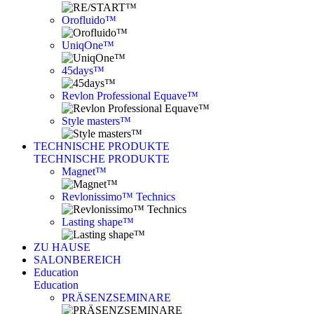
Orofluido™
UniqOne™
45days™
Revlon Professional Equave™
Style masters™
TECHNISCHE PRODUKTE
TECHNISCHE PRODUKTE
Magnet™
Revlonissimo™ Technics
Lasting shape™
ZU HAUSE
SALONBEREICH
Education
Education
PRÄSENZSEMINARE