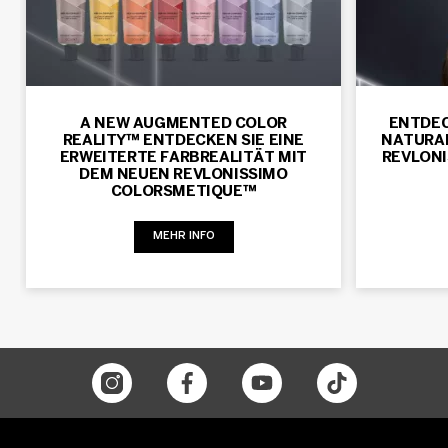
A NEW AUGMENTED COLOR
ENTDEC
REALITY™ ENTDECKEN SIE EINE
NATURAL
ERWEITERTE FARBREALITÄT MIT
REVLON
DEM NEUEN REVLONISSIMO
COLORSMETIQUE™
MEHR INFO