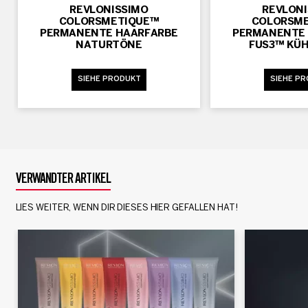
REVLONISSIMO
REVLON
COLORSMETIQUE™
COLORSM
PERMANENTE HAARFARBE
PERMANENTE
NATURTÖNE
FUS3™ KÜ
SIEHE PRODUKT
SIEHE P
VERWANDTER ARTIKEL
LIES WEITER, WENN DIR DIESES HIER GEFALLEN HAT!