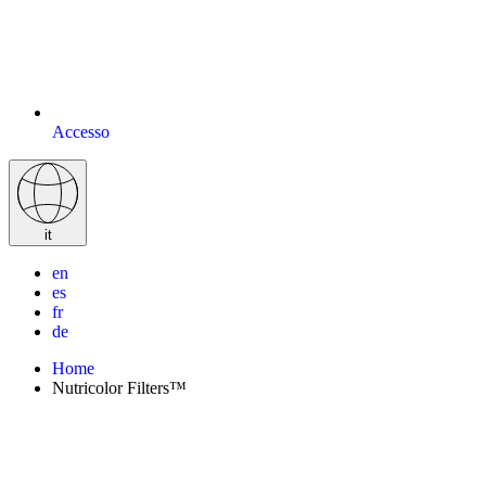
Accesso
it
en
es
fr
de
Home
Nutricolor Filters™
L'ORIGINALE MASCHERA
PROFESSIONALE TRATTANTE E