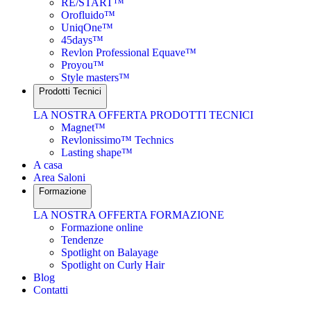
RE/START™
Orofluido™
UniqOne™
45days™
Revlon Professional Equave™
Proyou™
Style masters™
Prodotti Tecnici
LA NOSTRA OFFERTA PRODOTTI TECNICI
Magnet™
Revlonissimo™ Technics
Lasting shape™
A casa
Area Saloni
Formazione
LA NOSTRA OFFERTA FORMAZIONE
Formazione online
Tendenze
Spotlight on Balayage
Spotlight on Curly Hair
Blog
Contatti