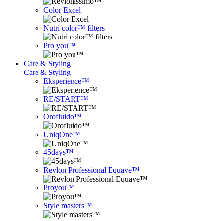
Color Excel
Nutri color™ filters
Pro you™
Care & Styling
Care & Styling
Eksperience™
RE/START™
Orofluido™
UniqOne™
45days™
Revlon Professional Equave™
Proyou™
Style masters™