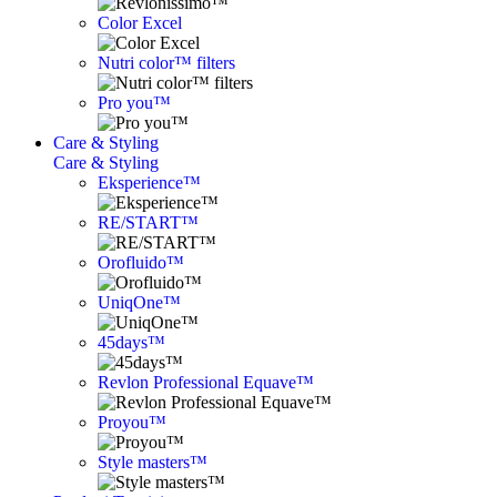
Color Excel
Nutri color™ filters
Pro you™
Care & Styling
Care & Styling
Eksperience™
RE/START™
Orofluido™
UniqOne™
45days™
Revlon Professional Equave™
Proyou™
Style masters™