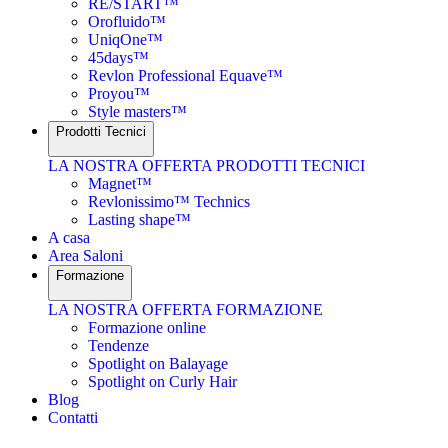
RE/START™
Orofluido™
UniqOne™
45days™
Revlon Professional Equave™
Proyou™
Style masters™
Prodotti Tecnici
LA NOSTRA OFFERTA PRODOTTI TECNICI
Magnet™
Revlonissimo™ Technics
Lasting shape™
A casa
Area Saloni
Formazione
LA NOSTRA OFFERTA FORMAZIONE
Formazione online
Tendenze
Spotlight on Balayage
Spotlight on Curly Hair
Blog
Contatti