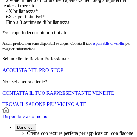
– 2 volte in meno di rottura del capello vs. tecnologia liquida dei
leader di mercato
– 4X brillantezza*
– 6X capelli più lisci*
– Fino a 8 settimane di brillantezza
*vs. capelli decolorati non trattati
Alcuni prodotti non sono disponibili ovunque. Contatta il tuo
responsabile di vendita
per
maggiori informazioni.
Sei un cliente Revlon Professional?
ACQUISTA NEL PRO-SHOP
Non sei ancora cliente?
CONTATTA IL TUO RAPPRESENTANTE VENDITE
TROVA IL SALONE PIU’ VICINO A TE
Disponibile a domicilio
Beneficci
Crema con texture perfetta per applicazioni con flacone