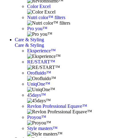
Color Excel
Nutri color™ filters
Pro you™
Care & Styling
Care & Styling
Eksperience™
RE/START™
Orofluido™
UniqOne™
45days™
Revlon Professional Equave™
Proyou™
Style masters™