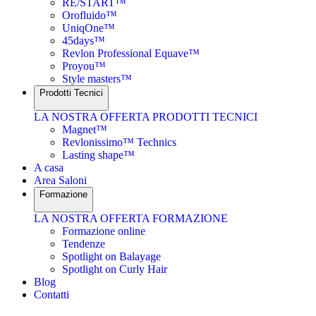
RE/START™
Orofluido™
UniqOne™
45days™
Revlon Professional Equave™
Proyou™
Style masters™
Prodotti Tecnici
LA NOSTRA OFFERTA PRODOTTI TECNICI
Magnet™
Revlonissimo™ Technics
Lasting shape™
A casa
Area Saloni
Formazione
LA NOSTRA OFFERTA FORMAZIONE
Formazione online
Tendenze
Spotlight on Balayage
Spotlight on Curly Hair
Blog
Contatti